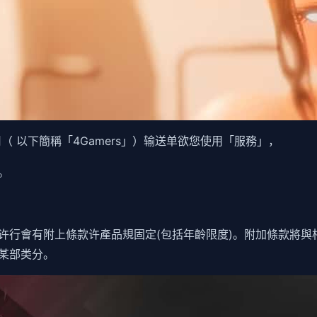
 以下簡稱「4Gamers」）输送单欲您使用「服務」，
。
许行會有附上條款许產品規固定(包括年齡限度)。附加條款將與
某部类分。