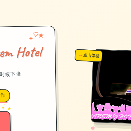
♡
✦
★
 Hotel
→
↗
点击体验
超棒！
录时候下降
作
→
✦ ★
✧
♡
★
♥