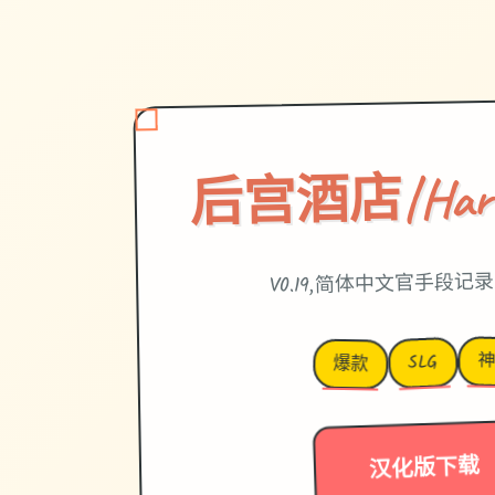
后宫酒店|Harem
V0.19,简体中文官手段记
神
SLG
爆款
汉化版下载