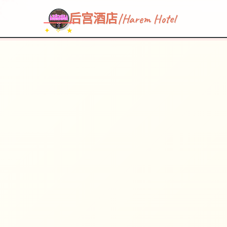
~~~
★
♡
✦
✧
♥
~
→
↗
后宫酒店|Harem Hotel
✦ ✧ ★