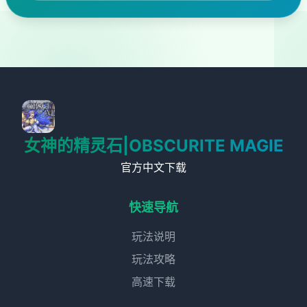
女神的精灵石|OBSCURITE MAGIE
官方中文下载
快速导航
玩法说明
玩法攻略
高速下载