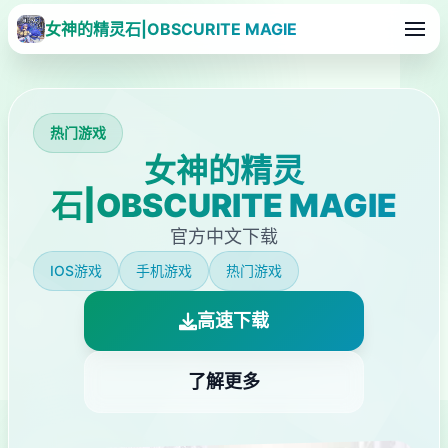
女神的精灵石|OBSCURITE MAGIE
热门游戏
女神的精灵
石|OBSCURITE MAGIE
官方中文下载
IOS游戏
手机游戏
热门游戏
高速下载
了解更多