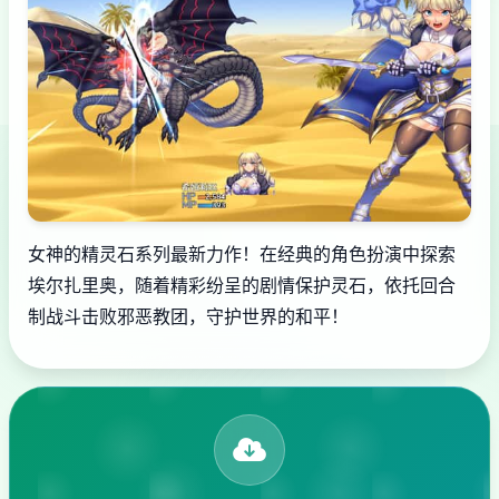
女神的精灵石系列最新力作！在经典的角色扮演中探索
埃尔扎里奥，随着精彩纷呈的剧情保护灵石，依托回合
制战斗击败邪恶教团，守护世界的和平！