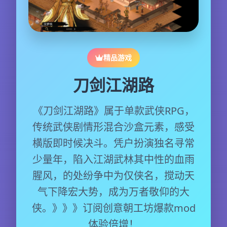
精品游戏
刀剑江湖路
《刀剑江湖路》属于单款武侠RPG，
传统武侠剧情形混合沙盒元素，感受
横版即时候决斗。凭户扮演独名寻常
少量年，陷入江湖武林其中性的血雨
腥风，的处纷争中为仅侠名，搅动天
气下降宏大势，成为万者敬仰的大
侠。》》》订阅创意朝工坊爆款mod
体验倍增！