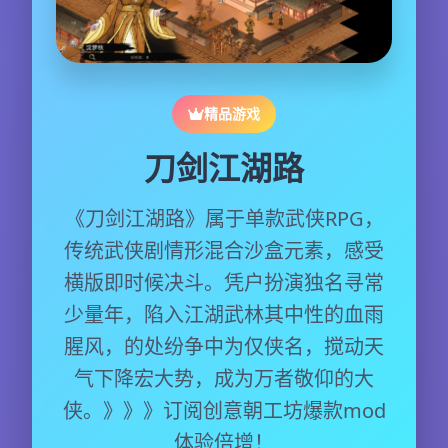
精品游戏
刀剑江湖路
《刀剑江湖路》属于单款武侠RPG，
传统武侠剧情形混合沙盒元素，感受
横版即时候决斗。凭户扮演独名寻常
少量年，陷入江湖武林其中性的血雨
腥风，的处纷争中为仅侠名，搅动天
气下降宏大势，成为万者敬仰的大
侠。》》》订阅创意朝工坊爆款mod
体验倍增！