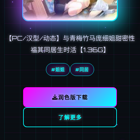
【PC/汉型/动态】与青梅竹马庞细姐甜密性
福其同居生时活【1.36G】
#姐姐
#同居
润色版下载
了解更多