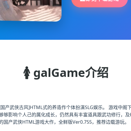
🚺 galGame介绍
blue][国产武侠古风]HTML式的养造作个体扮演SLG娱乐。 
够够影响个人己的属化成长，仍然具有丰富道具跟武功修行，及H
产武侠HTML游戏大作，全鲜版Ver0.755，推荐边载游玩。