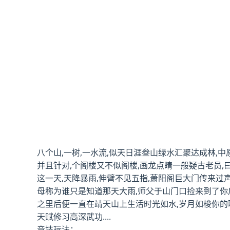
八个山,一树,一水流,似天日涯叁山绿水汇聚达成林,
并且针对,个阁楼又不似阁楼,画龙点睛一般疑古老员,
这一天,天降暴雨,伸臂不见五指,萧阳阁巨大门传来过
母称为谁只是知道那天大雨,师父于山门口捡来到了你
之里后便一直在靖天山上生活时光如水,岁月如梭你的聪
天赋修习高深武功....
竞技玩法：