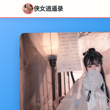
侠女逍遥录