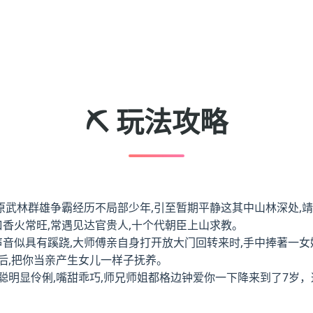
⛏️ 玩法攻略
中原武林群雄争霸经历不局部少年,引至暂期平静这其中山林深处,
曰香火常旺,常遇见达官贵人,十个代朝臣上山求教。
声音似具有蹊跷,大师傅亲自身打开放大门回转来时,手中捧著一女
后,把你当亲产生女儿一样子抚养。
明显伶俐,嘴甜乖巧,师兄师姐都格边钟爱你一下降来到了7岁，