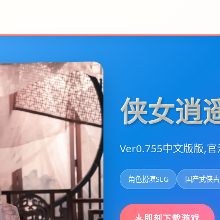
侠女逍
Ver0.755中文版版,
角色扮演SLG
国产武侠古
即刻下载游戏