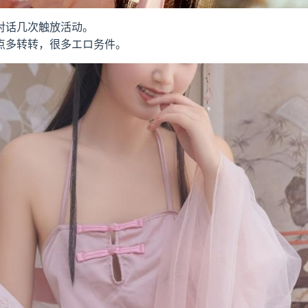
对话几次触放活动。
点多转转，很多エロ务件。