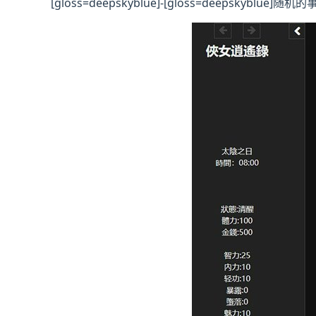
[gloss=deepskyblue]-[gloss=deepsk