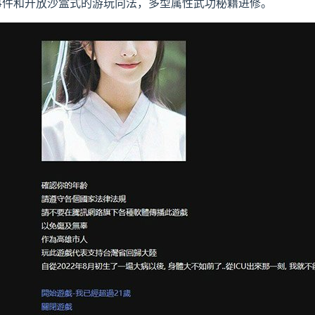
yblue]随机的事件和开放沙盒式的游玩向法，多型属性武功秘籍进修。