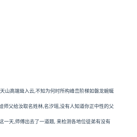
靖天山高端耸入云,不知为何时所构峰峦阶梯如磐龙蜿蜒
娃师父给汝取名姓林,名汐瑶,没有人知道你正中性的父
这一天,师傅出去了一道题, 来检测各地位徒弟有没有