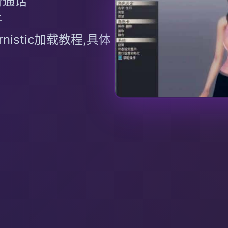
入,普通话
子
icernistic加载教程,具体