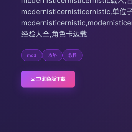
modernisticernisticernistic载
modernisticernisticernistic,单位
modernisticernistic,modernist
经验大全,角色卡边载
mod
攻略
教程
🗂️ 润色版下载