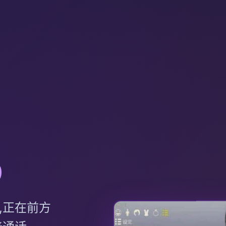
D
庞统统,正在前方