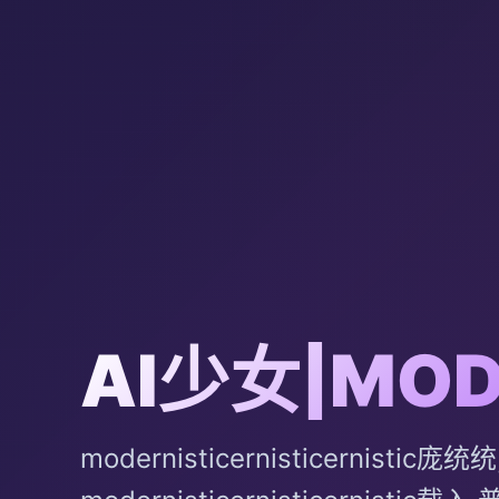
AI少女|MO
modernisticernisticernistic