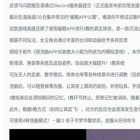
反馈与问题报告请通过Discord服务器提交（正式版发布前仅限支援
最近在漫画或CG合集中常见的“催眠APP公寓”，难道你不想试试看
这款游戏高度还原了使用催眠APP进行t教的真实体验，是一款沉
根据不同玩法，女主角会通过丰富的台词和动画给予多样反馈
相较于前作《用洗脑APP对高傲大小姐为所欲为的模拟游戏》，本
新增语、换装等系统及追加姿势，自由度大幅提升！t教系统
可在无人的走廊、教学楼后、体育仓库等各种场景中进行调教（目
洗脑后，可以随意掉落衣服、让其穿上漏风的装扮，并用玩具、手
t教结束后会清除期间的记忆，t教环节终止。即使记忆被消除，随
此外，根据t教方式（如何让其起飞），对方的反应也会逐渐发生变
可使用4种洗脑模式！・催○ 处于半梦半醒状态，会服从任何命令