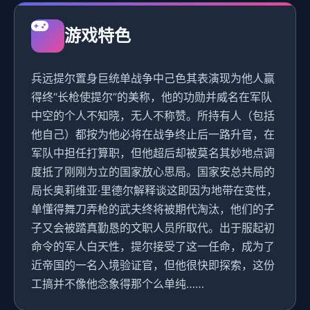
游戏特色
兵远提尔置身巨统单战争中己色其表演现为他人赢
得终“长枪使提尔”的美称，他的功勋并威名在军队
中空的个人不知晓，无人不称赞。所持有人（包括
他自己）都按为他必将在战争终止后一路升官，在
军队中担任打算职，但他超后却被莫名其妙地点调
度抵了刚刚为立的国家放心思局。国家安总共局的
局长奥莉维亚·里德尔解释谈这即因为地带在变性，
单懂得舞刀弄枪的武夫终将被期代淘汰，他们的子
子又会被踏真勤恳的文职人员所取代。出于服起初
命令的军人白天性，提尔接受了这一任命，成为了
近帝国的一名入境验证官，但他很快即探索，这份
工搞并不像他念象得那个么单纯……