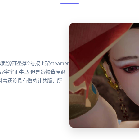
放发起源商坐落2号按上架steamer
异宇宙正牛马 但是员物造模跟
对着还没具有做总计共版，所