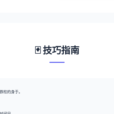
🃏 技巧指南
铁柱的身于。
时间日。