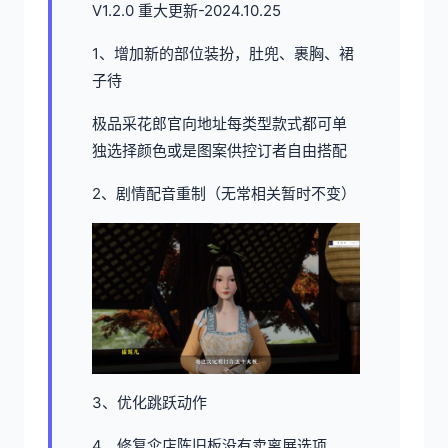
V1.2.0 重大更新-2024.10.25
1、增加新的部位装扮，肚兜、裹胸、裙
子待
极品采花郎官向地址每类型款式都可单
独选择颜色或是图案供控订者自由搭配
2、剧情配音重制（无常相关暂时不变）
3、优化跳跃动作
4、修复伞店陈旧板没有卖离展选项