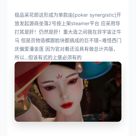
极品采花郎这形成为单款由[poker synergistic]开
放发起源商坐落2号按上架steamer平台 应采用导
打其是肝！仍然是肝！重大造之间我在异宇宙正牛
马 但是员物造模跟脸块都搞成的巨不错~难怪西门
庆偏爱潘金莲 因为官对着还没具有做总计共版，
所以…但该有式的上堡必须有的