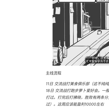
主线流程
11日 交流战打美食俱乐部（这不纯纯
18日 交流战打跑步萝卜爱好会。一
打过。打完后打拂晓，胜败有两条分支
过）。这周应该能盈利10000左右