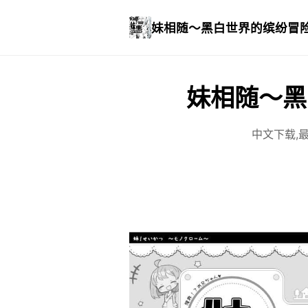
妹相随～黑白世界的缤纷冒
妹相随～黑
中文下载,