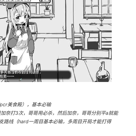
pcr美食殿），基本必输
般加奈打3次，哥哥用必杀，然后加奈，哥哥分别平a就能
路线（hard一周目基本必输，多周目开局才能打得