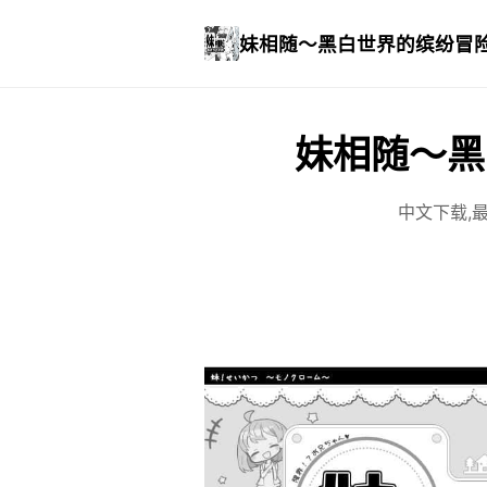
妹相随～黑白世界的缤纷冒
妹相随～黑
中文下载,