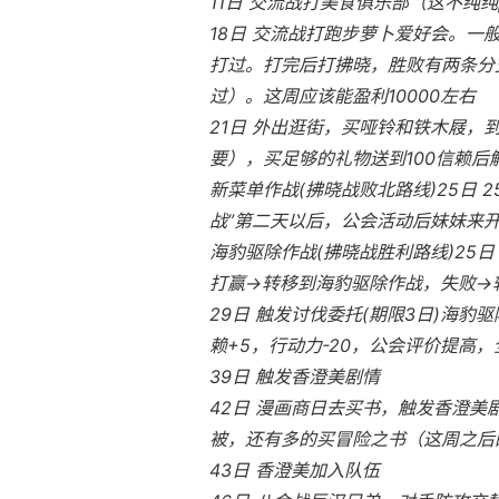
11日 交流战打美食俱乐部（这不纯纯
18日 交流战打跑步萝卜爱好会。一
打过。打完后打拂晓，胜败有两条分支
过）。这周应该能盈利10000左右
21日 外出逛街，买哑铃和铁木屐，
要），买足够的礼物送到100信赖
新菜单作战(拂晓战败北路线)25日
战”第二天以后，公会活动后妹妹来
海豹驱除作战(拂晓战胜利路线)25日
打赢→转移到海豹驱除作战，失败→
29日 触发讨伐委托(期限3日)海豹驱
赖+5，行动力-20，公会评价提高，全
39日 触发香澄美剧情
42日 漫画商日去买书，触发香澄
被，还有多的买冒险之书（这周之后
43日 香澄美加入队伍