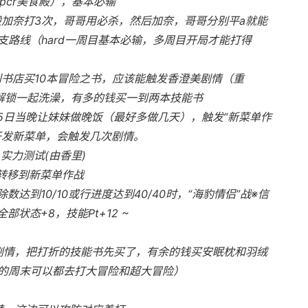
pcr美食殿），基本必输
般加奈打3次，哥哥用必杀，然后加奈，哥哥分别平a就能
路线（hard一周目基本必输，多周目开局才能打得
到书店买10本冒险之书，应该能触发香澄美剧情（重
后解锁一起洗澡，有多的钱买一到两本技能书
 25日当晚让妹妹做晚饭（最好多做几天），触发“新菜单作
开发新菜单，会触发几次剧情。
 实力测试(由香里)
转移到新菜单作战
除数达到10/10或行进度达到40/40时，“海豹情侣”战※信
部状态+8，技能Pt+12 ~
美剧情，把打折的技能书先买了，有余的钱买安眠枕和羽绒
的周末可以都去打大冒险和超大冒险）