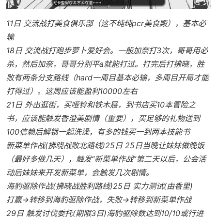
11日 交流战打美食俱乐部（这不纯纯pcr美食殿），基本必
输
18日 交流战打跑步萝卜爱好会。一般加奈打3次，哥哥用必
杀，然后加奈，哥哥分别平a就能打过。打完后打拂晓，胜
败有两条分支路线（hard一周目基本必输，多周目开局才能
打得过）。这周应该能盈利10000左右
21日 外出逛街，买哑铃和铁木屐，到书店买10本冒险之
书，应该能触发香澄美剧情（重要），买足够的礼物送到
100信赖后解锁一起洗澡，有多的钱买一到两本技能书
新菜单作战(拂晓战败北路线)25日 25日当晚让妹妹做晚饭
（最好多做几天），触发“新菜单作战”第二天以后，公会活
动后妹妹来开发新菜单，会触发几次剧情。
海豹驱除作战(拂晓战胜利路线)25日 实力测试(由香里)
打赢→转移到海豹驱除作战，失败→转移到新菜单作战
29日 触发讨伐委托(期限3日)海豹驱除数达到10/10或行进