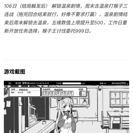
106日（结局触发后） 解锁温泉剧情，周末去温泉打猴子三
连战（拖完回合结束就行，好像不要求打赢），温泉剧情结
束后周末解锁去温泉，五维数值上限提升至500，工作日重
新开放任务选择，猴子王讨伐委托999日。
游戏截图