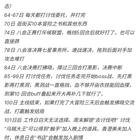
态）
64-67日 每天都打讨伐委托，并打完
70日 逛街买10本冒险之书和其他东西
74日 八会正赛打斥候联盟，格挡5回合后就好打了，也可以
直接莽
78日 八会准决赛七星事务所，速战速决，拖到后面对手加
攻击难打
84日 八会决赛打拂晓，撑过三回合打黑影，决赛中断
85-99日 打讨伐任务，讨伐任务走完开始boss战，先打黑
影再打黑洞，黑洞战一直格挡，血不够开由衣技能回血撑，
到第10 回合buff叠起来开大再补几下就行了，
100日 主线结束，如果打完了大冒险三天后会触发拂晓交流
战，打赢触发结局
101日后 工作日白天无法选择。周末解锁“去讨伐吧!” 讨伐
“乌贼大王”可以得到“触手”加入晚上的道具。香澄美未加入
时，休息日去“书店”会触发加入剧情