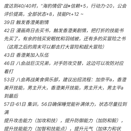
度达到40/40时，“海豹情侣”战※信赖+5，行动力-20，公会
评价提高，全部状态+8，技能Pt+12 ~
39日 触发香澄美剧情
42日 漫画商日去买书，触发香澄美剧情，把打折的技能书
先买了，有余的钱买安眠枕和羽绒被，还有多的买冒险之书
（这周之后的周末可以都去打大冒险和超大冒险）
43日 香澄美加入队伍
46日 八会战巨汉兄弟，对手防攻交替，这边可以攻防对应
着打
53日 八会再战美食俱乐部，建议出招流程：加奈平a，香澄
美开技能，男主开大，香澄美开技能，男主开大，男主平a
到最后
57日-61日 集训，56日确保睡觉能补满体力，状态尽量拉到
满
提升攻击能力（加攻和技），提升防御能力（加防和毅），
提升技能能力（加智和技能点），提升元气（加体力和状