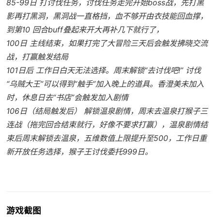
85-99日 打讨伐任务，讨伐任务走完开始boss战，先打黑
影再打黑洞，黑洞战一直格挡，血不够开由衣技能回血撑，
到第10 回合buff叠起来开大再补几下就行了，
100日 主线结束，如果打完了大冒险三天后会触发拂晓交流
战，打赢触发结局
101日后 工作日白天无法选择。周末解锁“去讨伐吧!” 讨伐
“乌贼大王”可以得到“触手”加入晚上的道具。香澄美未加入
时，休息日去“书店”会触发加入剧情
106日（结局触发后） 解锁温泉剧情，周末去温泉打猴子三
连战（拖完回合结束就行，好像不要求打赢），温泉剧情结
束后周末解锁去温泉，五维数值上限提升至500，工作日重
新开放任务选择，猴子王讨伐委托999日。
游戏截图