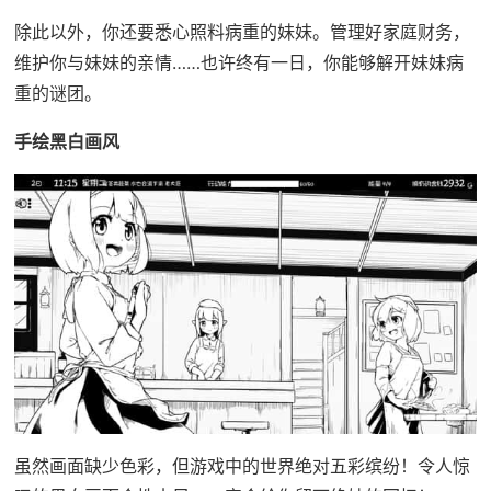
除此以外，你还要悉心照料病重的妹妹。管理好家庭财务，
维护你与妹妹的亲情……也许终有一日，你能够解开妹妹病
重的谜团。
手绘黑白画风
虽然画面缺少色彩，但游戏中的世界绝对五彩缤纷！令人惊