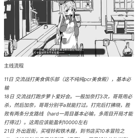
主线流程
11日 交流战打美食俱乐部（这不纯纯pcr美食殿），基本必
输
18日 交流战打跑步萝卜爱好会。一般加奈打3次，哥哥用必
杀，然后加奈，哥哥分别平a就能打过。打完后打拂晓，胜
败有两条分支路线（hard一周目基本必输，多周目开局才能
打得过）。这周应该能盈利10000左右
21日 外出逛街，买哑铃和铁木屐，到书店买10本冒险之