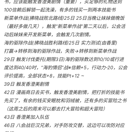
书，应该能触发香澄美剧情（重要），买足够的礼物送到
100信赖后解锁一起洗澡，有多的钱买一到两本技能书
新菜单作战(拂晓战败北路线)25日 25日当晚让妹妹做晚饭
（最好多做几天），触发“新菜单作战”第二天以后，公会活
动后妹妹来开发新菜单，会触发几次剧情。
海豹驱除作战(拂晓战胜利路线)25日 实力测试(由香里)
打赢→转移到海豹驱除作战，失败→转移到新菜单作战
29日 触发讨伐委托(期限3日)海豹驱除数达到10/10或行进
度达到40/40时，“海豹情侣”战※信赖+5，行动力-20，公会
评价提高，全部状态+8，技能Pt+12 ~
39日 触发香澄美剧情
42日 漫画商日去买书，触发香澄美剧情，把打折的技能书
先买了，有余的钱买安眠枕和羽绒被，还有多的买冒险之书
（这周之后的周末可以都去打大冒险和超大冒险）
43日 香澄美加入队伍
46日 八会战巨汉兄弟，对手防攻交替，这边可以攻防对应