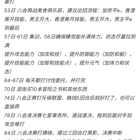
着打
53日 八会再战美食俱乐部，建议出招流程：加奈平a，香澄
美开技能，男主开大，香澄美开技能，男主开大，男主平a
到最后
57日-61日 集训，56日确保睡觉能补满体力，状态尽量拉到
满
提升攻击能力（加攻和技），提升防御能力（加防和毅），
提升技能能力（加智和技能点），提升元气（加体力和状
态）
64-67日 每天都打讨伐委托，并打完
70日 逛街买10本冒险之书和其他东西
74日 八会正赛打斥候联盟，格挡5回合后就好打了，也可以
直接莽
78日 八会准决赛七星事务所，速战速决，拖到后面对手加
攻击难打
84日 八会决赛打拂晓，撑过三回合打黑影，决赛中断