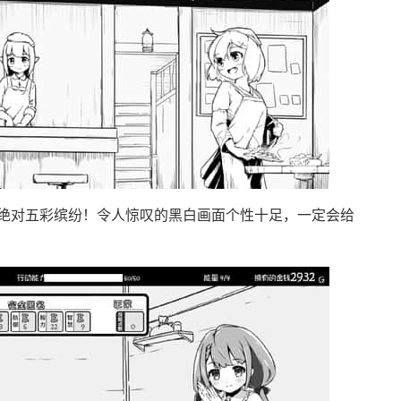
绝对五彩缤纷！令人惊叹的黑白画面个性十足，一定会给