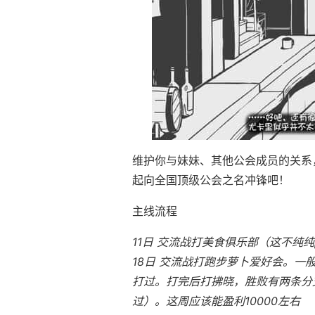
维护你与妹妹、其他公会成员的关系
起向全国顶级公会之名冲锋吧！
主线流程
11日 交流战打美食俱乐部（这不纯纯
18日 交流战打跑步萝卜爱好会。一
打过。打完后打拂晓，胜败有两条分支
过）。这周应该能盈利10000左右