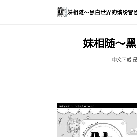
妹相随～黑白世界的缤纷冒
妹相随～黑
中文下载,