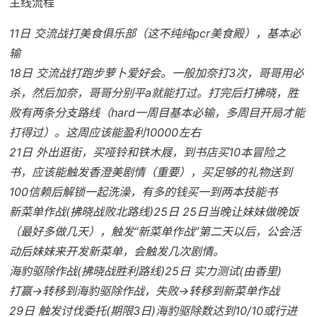
主线流程
11日 交流战打美食俱乐部（这不纯纯pcr美食殿），基本必
输
18日 交流战打跑步萝卜爱好会。一般加奈打3次，哥哥用必
杀，然后加奈，哥哥分别平a就能打过。打完后打拂晓，胜
败有两条分支路线（hard一周目基本必输，多周目开局才能
打得过）。这周应该能盈利10000左右
21日 外出逛街，买哑铃和铁木屐，到书店买10本冒险之
书，应该能触发香澄美剧情（重要），买足够的礼物送到
100信赖后解锁一起洗澡，有多的钱买一到两本技能书
新菜单作战(拂晓战败北路线)25日 25日当晚让妹妹做晚饭
（最好多做几天），触发“新菜单作战”第二天以后，公会活
动后妹妹来开发新菜单，会触发几次剧情。
海豹驱除作战(拂晓战胜利路线)25日 实力测试(由香里)
打赢→转移到海豹驱除作战，失败→转移到新菜单作战
29日 触发讨伐委托(期限3日)海豹驱除数达到10/10或行进