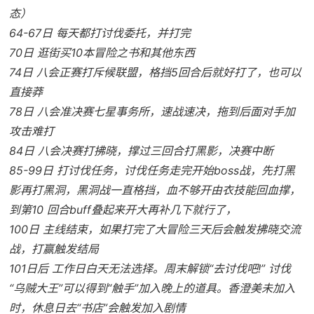
态）
64-67日 每天都打讨伐委托，并打完
70日 逛街买10本冒险之书和其他东西
74日 八会正赛打斥候联盟，格挡5回合后就好打了，也可以
直接莽
78日 八会准决赛七星事务所，速战速决，拖到后面对手加
攻击难打
84日 八会决赛打拂晓，撑过三回合打黑影，决赛中断
85-99日 打讨伐任务，讨伐任务走完开始boss战，先打黑
影再打黑洞，黑洞战一直格挡，血不够开由衣技能回血撑，
到第10 回合buff叠起来开大再补几下就行了，
100日 主线结束，如果打完了大冒险三天后会触发拂晓交流
战，打赢触发结局
101日后 工作日白天无法选择。周末解锁“去讨伐吧!” 讨伐
“乌贼大王”可以得到“触手”加入晚上的道具。香澄美未加入
时，休息日去“书店”会触发加入剧情