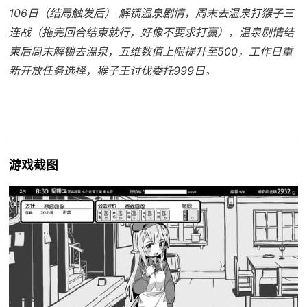
106日（结局触发后） 解锁温泉剧情，周末去温泉打猴子三
连战（拖完回合结束就行，好像不要求打赢），温泉剧情结
束后周末解锁去温泉，五维数值上限提升至500，工作日重
新开放任务选择，猴子王讨伐委托999日。
游戏截图