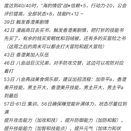
度达到40/40时，“海豹情侣”战※信赖+5，行动力-20，公会
评价提高，全部状态+8，技能Pt+12 ~
39日 触发香澄美剧情
42日 漫画商日去买书，触发香澄美剧情，把打折的技能书
先买了，有余的钱买安眠枕和羽绒被，还有多的买冒险之书
（这周之后的周末可以都去打大冒险和超大冒险）
43日 香澄美加入队伍
46日 八会战巨汉兄弟，对手防攻交替，这边可以攻防对应
着打
53日 八会再战美食俱乐部，建议出招流程：加奈平a，香澄
美开技能，男主开大，香澄美开技能，男主开大，男主平a
到最后
57日-61日 集训，56日确保睡觉能补满体力，状态尽量拉到
满
提升攻击能力（加攻和技），提升防御能力（加防和毅），
提升技能能力（加智和技能点），提升元气（加体力和状