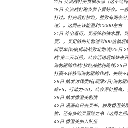
11日 交流战打美食俱乐部（这不纯纯
18日 交流战打跑步萝卜爱好会。一
打过。打完后打拂晓，胜败有两条分支
过）。这周应该能盈利10000左右
21日 外出逛街，买哑铃和铁木屐，
要），买足够的礼物送到100信赖
新菜单作战(拂晓战败北路线)25日
战”第二天以后，公会活动后妹妹来
海豹驱除作战(拂晓战胜利路线)25日
打赢→转移到海豹驱除作战，失败→
29日 触发讨伐委托(期限3日)海豹驱
赖+5，行动力-20，公会评价提高，全
39日 触发香澄美剧情
42日 漫画商日去买书，触发香澄
被，还有多的买冒险之书（这周之后
43日 香澄美加入队伍