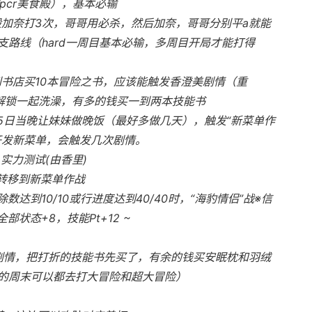
pcr美食殿），基本必输
般加奈打3次，哥哥用必杀，然后加奈，哥哥分别平a就能
路线（hard一周目基本必输，多周目开局才能打得
到书店买10本冒险之书，应该能触发香澄美剧情（重
后解锁一起洗澡，有多的钱买一到两本技能书
 25日当晚让妹妹做晚饭（最好多做几天），触发“新菜单作
开发新菜单，会触发几次剧情。
 实力测试(由香里)
转移到新菜单作战
除数达到10/10或行进度达到40/40时，“海豹情侣”战※信
部状态+8，技能Pt+12 ~
美剧情，把打折的技能书先买了，有余的钱买安眠枕和羽绒
的周末可以都去打大冒险和超大冒险）