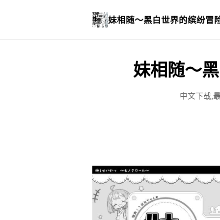
妹相随～黑白世界的缤纷冒
妹相随～黑
中文下载,