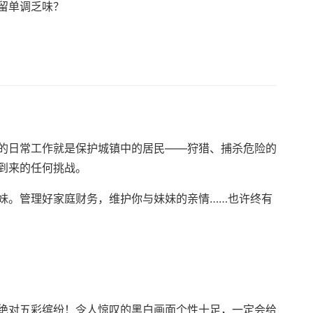
留单调乏味？
的日常工作就是保护城镇中的居民——狩猎、捕杀危险的
到来的任何挑战。
妹。管理好家庭财务，维护你与妹妹的亲情……也许终有
绝对五彩缤纷！令人惊叹的黑白画面个性十足，一定会给