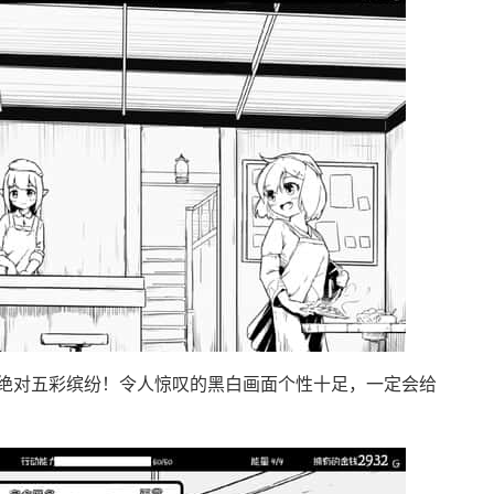
绝对五彩缤纷！令人惊叹的黑白画面个性十足，一定会给