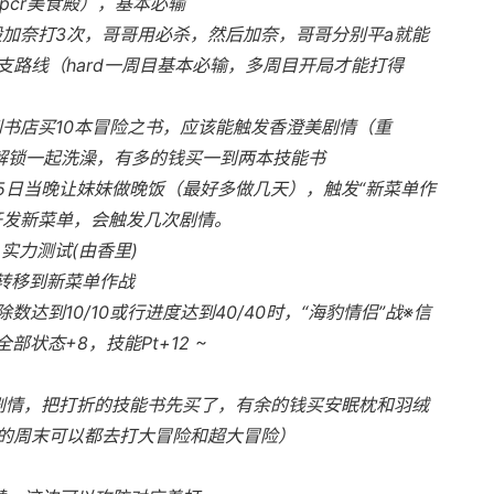
pcr美食殿），基本必输
般加奈打3次，哥哥用必杀，然后加奈，哥哥分别平a就能
路线（hard一周目基本必输，多周目开局才能打得
到书店买10本冒险之书，应该能触发香澄美剧情（重
后解锁一起洗澡，有多的钱买一到两本技能书
 25日当晚让妹妹做晚饭（最好多做几天），触发“新菜单作
开发新菜单，会触发几次剧情。
 实力测试(由香里)
转移到新菜单作战
除数达到10/10或行进度达到40/40时，“海豹情侣”战※信
部状态+8，技能Pt+12 ~
美剧情，把打折的技能书先买了，有余的钱买安眠枕和羽绒
的周末可以都去打大冒险和超大冒险）