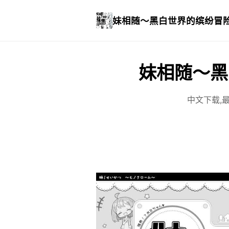
妹相随～黑白世界的缤纷冒
妹相随～黑
中文下载,