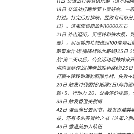
11日 交流战打美食俱乐部（这不纯纯
18日 交流战打跑步萝卜爱好会。一
打过。打完后打拂晓，胜败有两条分支
过）。这周应该能盈利10000左右
21日 外出逛街，买哑铃和铁木屐，
要），买足够的礼物送到100信赖
新菜单作战(拂晓战败北路线)25日
战”第二天以后，公会活动后妹妹来
海豹驱除作战(拂晓战胜利路线)25日
打赢→转移到海豹驱除作战，失败→
29日 触发讨伐委托(期限3日)海豹驱
赖+5，行动力-20，公会评价提高，全
39日 触发香澄美剧情
42日 漫画商日去买书，触发香澄
被，还有多的买冒险之书（这周之后
43日 香澄美加入队伍