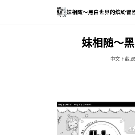
妹相随～黑白世界的缤纷冒
妹相随～黑
中文下载,