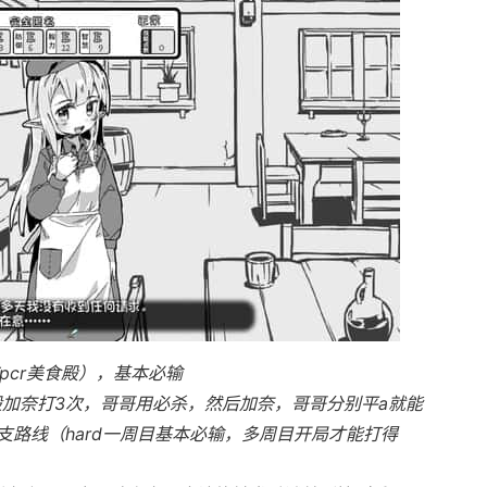
pcr美食殿），基本必输
般加奈打3次，哥哥用必杀，然后加奈，哥哥分别平a就能
路线（hard一周目基本必输，多周目开局才能打得