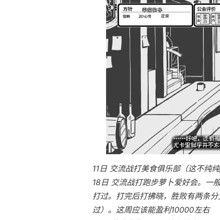
11日 交流战打美食俱乐部（这不纯纯
18日 交流战打跑步萝卜爱好会。一
打过。打完后打拂晓，胜败有两条分支
过）。这周应该能盈利10000左右