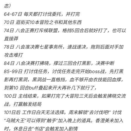
态）
64-67日 每天都打讨伐委托，并打完
70日 逛街买10本冒险之书和其他东西
74日 八会正赛打斥候联盟，格挡5回合后就好打了，也可以
直接莽
78日 八会准决赛七星事务所，速战速决，拖到后面对手加
攻击难打
84日 八会决赛打拂晓，撑过三回合打黑影，决赛中断
85-99日 打讨伐任务，讨伐任务走完开始boss战，先打黑
影再打黑洞，黑洞战一直格挡，血不够开由衣技能回血撑，
到第10 回合buff叠起来开大再补几下就行了，
100日 主线结束，如果打完了大冒险三天后会触发拂晓交流
战，打赢触发结局
101日后 工作日白天无法选择。周末解锁“去讨伐吧!” 讨伐
“乌贼大王”可以得到“触手”加入晚上的道具。香澄美未加入
时，休息日去“书店”会触发加入剧情