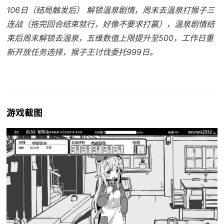
106日（结局触发后） 解锁温泉剧情，周末去温泉打猴子三
连战（拖完回合结束就行，好像不要求打赢），温泉剧情结
束后周末解锁去温泉，五维数值上限提升至500，工作日重
新开放任务选择，猴子王讨伐委托999日。
游戏截图