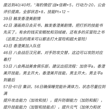
度达到40/40时，“海豹情侣”战※信赖+5，行动力-20，公会
评价提高，全部状态+8，技能Pt+12 ~
39日 触发香澄美剧情
42日 漫画商日去买书，触发香澄美剧情，把打折的技能书
先买了，有余的钱买安眠枕和羽绒被，还有多的买冒险之书
（这周之后的周末可以都去打大冒险和超大冒险）
43日 香澄美加入队伍
46日 八会战巨汉兄弟，对手防攻交替，这边可以攻防对应
着打
53日 八会再战美食俱乐部，建议出招流程：加奈平a，香澄
美开技能，男主开大，香澄美开技能，男主开大，男主平a
到最后
57日-61日 集训，56日确保睡觉能补满体力，状态尽量拉到
满
提升攻击能力（加攻和技），提升防御能力（加防和毅），
提升技能能力（加智和技能点），提升元气（加体力和状