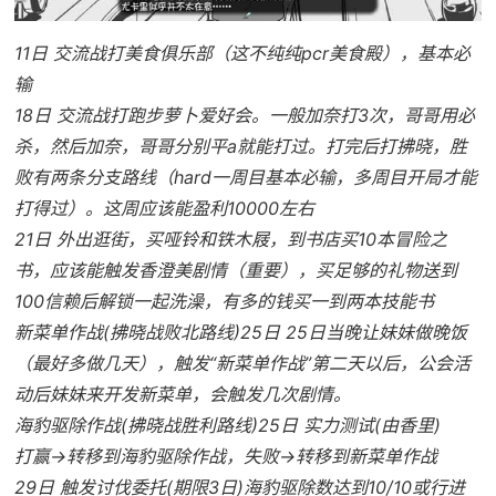
11日 交流战打美食俱乐部（这不纯纯pcr美食殿），基本必
输
18日 交流战打跑步萝卜爱好会。一般加奈打3次，哥哥用必
杀，然后加奈，哥哥分别平a就能打过。打完后打拂晓，胜
败有两条分支路线（hard一周目基本必输，多周目开局才能
打得过）。这周应该能盈利10000左右
21日 外出逛街，买哑铃和铁木屐，到书店买10本冒险之
书，应该能触发香澄美剧情（重要），买足够的礼物送到
100信赖后解锁一起洗澡，有多的钱买一到两本技能书
新菜单作战(拂晓战败北路线)25日 25日当晚让妹妹做晚饭
（最好多做几天），触发“新菜单作战”第二天以后，公会活
动后妹妹来开发新菜单，会触发几次剧情。
海豹驱除作战(拂晓战胜利路线)25日 实力测试(由香里)
打赢→转移到海豹驱除作战，失败→转移到新菜单作战
29日 触发讨伐委托(期限3日)海豹驱除数达到10/10或行进