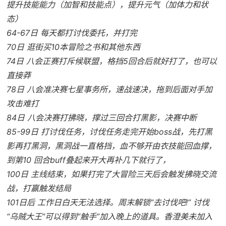
提升技能能力（加智和技能点），提升元气（加体力和状
态）
64-67日 每天都打讨伐委托，并打完
70日 逛街买10本冒险之书和其他东西
74日 八会正赛打斥候联盟，格挡5回合后就好打了，也可以
直接莽
78日 八会准决赛七星事务所，速战速决，拖到后面对手加
攻击难打
84日 八会决赛打拂晓，撑过三回合打黑影，决赛中断
85-99日 打讨伐任务，讨伐任务走完开始boss战，先打黑
影再打黑洞，黑洞战一直格挡，血不够开由衣技能回血撑，
到第10 回合buff叠起来开大再补几下就行了，
100日 主线结束，如果打完了大冒险三天后会触发拂晓交流
战，打赢触发结局
101日后 工作日白天无法选择。周末解锁“去讨伐吧!” 讨伐
“乌贼大王”可以得到“触手”加入晚上的道具。香澄美未加入