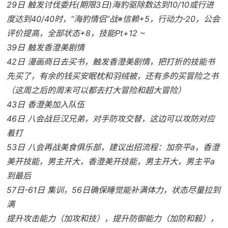
29日 触发讨伐委托(期限3日)海豹驱除数达到10/10或行进
度达到40/40时，“海豹情侣”战※信赖+5，行动力-20，公会
评价提高，全部状态+8，技能Pt+12 ~
39日 触发香澄美剧情
42日 漫画商日去买书，触发香澄美剧情，把打折的技能书
先买了，有余的钱买安眠枕和羽绒被，还有多的买冒险之书
（这周之后的周末可以都去打大冒险和超大冒险）
43日 香澄美加入队伍
46日 八会战巨汉兄弟，对手防攻交替，这边可以攻防对应
着打
53日 八会再战美食俱乐部，建议出招流程：加奈平a，香澄
美开技能，男主开大，香澄美开技能，男主开大，男主平a
到最后
57日-61日 集训，56日确保睡觉能补满体力，状态尽量拉到
满
提升攻击能力（加攻和技），提升防御能力（加防和毅），