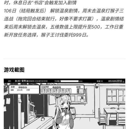
时，休息日去“书店”会触发加入剧情
106日（结局触发后） 解锁温泉剧情，周末去温泉打猴子三
连战（拖完回合结束就行，好像不要求打赢），温泉剧情结
束后周末解锁去温泉，五维数值上限提升至500，工作日重
新开放任务选择，猴子王讨伐委托999日。
游戏截图