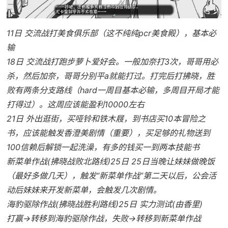
11日 交流战打美食俱乐部（这不纯纯pcr美食殿），基本必
输
18日 交流战打跑步萝卜爱好会。一般加奈打3次，哥哥用必
杀，然后加奈，哥哥分别平a就能打过。打完后打拂晓，胜
败有两条分支路线（hard一周目基本必输，多周目开局才能
打得过）。这周应该能盈利10000左右
21日 外出逛街，买哑铃和铁木屐，到书店买10本冒险之
书，应该能触发香澄美剧情（重要），买足够的礼物送到
100信赖后解锁一起洗澡，有多的钱买一到两本技能书
新菜单作战(拂晓战败北路线)25日 25日当晚让妹妹做晚饭
（最好多做几天），触发“新菜单作战”第二天以后，公会活
动后妹妹来开发新菜单，会触发几次剧情。
海豹驱除作战(拂晓战胜利路线)25日 实力测试(由香里)
打赢→转移到海豹驱除作战，失败→转移到新菜单作战