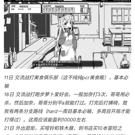
11日 交流战打美食俱乐部（这不纯纯pcr美食殿），基本必
输
18日 交流战打跑步萝卜爱好会。一般加奈打3次，哥哥用必
杀，然后加奈，哥哥分别平a就能打过。打完后打拂晓，胜
败有两条分支路线（hard一周目基本必输，多周目开局才能
打得过）。这周应该能盈利10000左右
21日 外出逛街，买哑铃和铁木屐，到书店买10本冒险之