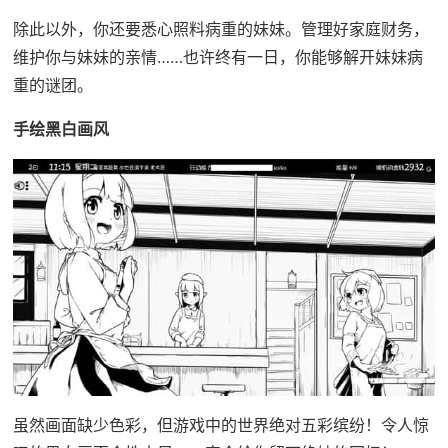
除此以外，你还要悉心照料病重的妹妹。管理好家庭财务，
维护你与妹妹的亲情……也许终有一日，你能够解开妹妹病
重的谜团。
手绘黑白画风
虽然画面缺少色彩，但游戏中的世界绝对五彩缤纷！令人惊