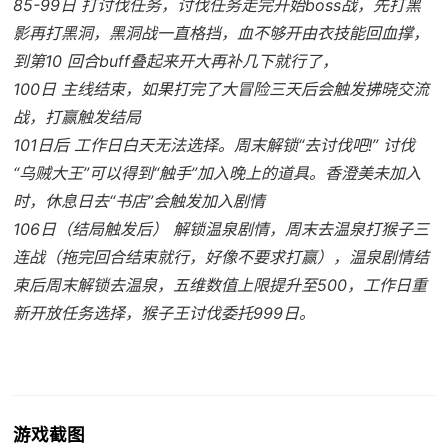
85-99日 打讨伐任务，讨伐任务走完开始boss战，先打黑
影再打黑洞，黑洞战一直格挡，血不够开由衣技能回血撑，
到第10 回合buff叠起来开大再补几下就行了，
100日 主线结束，如果打完了大冒险三天后会触发拂晓交流
战，打赢触发结局
101日后 工作日白天无法选择。周末解锁“去讨伐吧!” 讨伐
“乌贼大王”可以得到“触手”加入晚上的道具。香澄美未加入
时，休息日去“书店”会触发加入剧情
106日（结局触发后） 解锁温泉剧情，周末去温泉打猴子三
连战（拖完回合结束就行，好像不要求打赢），温泉剧情结
束后周末解锁去温泉，五维数值上限提升至500，工作日重
新开放任务选择，猴子王讨伐委托999日。
游戏截图