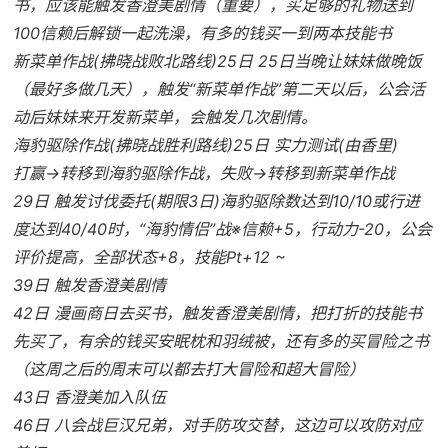
书，应该能触发香澄美剧情（重要），买足够的礼物送到
100信赖后解锁一起洗澡，有多的钱买一到两本技能书
新菜单作战(拂晓战败北路线)25日 25日当晚让妹妹做晚饭
（最好多做几天），触发“新菜单作战”第二天以后，公会活
动后妹妹来开发新菜单，会触发几次剧情。
海豹驱除作战(拂晓战胜利路线)25日 实力测试(由香里)
打赢→转移到海豹驱除作战，失败→转移到新菜单作战
29日 触发讨伐委托(期限3日)海豹驱除数达到10/10或行进
度达到40/40时，“海豹情侣”战※信赖+5，行动力-20，公会
评价提高，全部状态+8，技能Pt+12 ~
39日 触发香澄美剧情
42日 漫画商日去买书，触发香澄美剧情，把打折的技能书
先买了，有余的钱买安眠枕和羽绒被，还有多的买冒险之书
（这周之后的周末可以都去打大冒险和超大冒险）
43日 香澄美加入队伍
46日 八会战巨汉兄弟，对手防攻交替，这边可以攻防对应