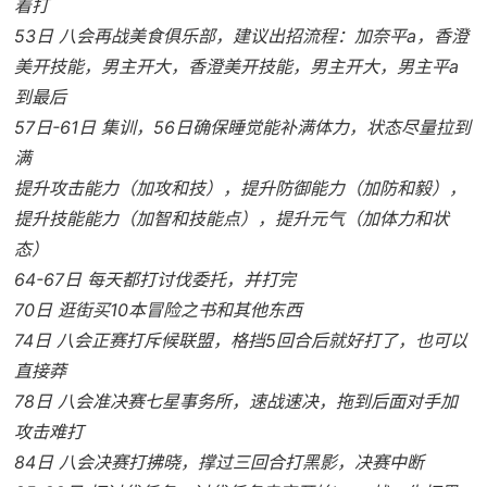
着打
53日 八会再战美食俱乐部，建议出招流程：加奈平a，香澄
美开技能，男主开大，香澄美开技能，男主开大，男主平a
到最后
57日-61日 集训，56日确保睡觉能补满体力，状态尽量拉到
满
提升攻击能力（加攻和技），提升防御能力（加防和毅），
提升技能能力（加智和技能点），提升元气（加体力和状
态）
64-67日 每天都打讨伐委托，并打完
70日 逛街买10本冒险之书和其他东西
74日 八会正赛打斥候联盟，格挡5回合后就好打了，也可以
直接莽
78日 八会准决赛七星事务所，速战速决，拖到后面对手加
攻击难打
84日 八会决赛打拂晓，撑过三回合打黑影，决赛中断