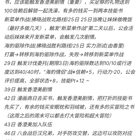
书，应该能触发香澄美剧情（重要），买足够的礼物送到
100信赖后解锁一起洗澡，有多的钱买一到两本技能书
新菜单作战(拂晓战败北路线)25日 25日当晚让妹妹做晚饭
（最好多做几天），触发“新菜单作战”第二天以后，公会活
动后妹妹来开发新菜单，会触发几次剧情。
海豹驱除作战(拂晓战胜利路线)25日 实力测试(由香里)
打赢→转移到海豹驱除作战，失败→转移到新菜单作战
29日 触发讨伐委托(期限3日)海豹驱除数达到10/10或行进
度达到40/40时，“海豹情侣”战※信赖+5，行动力-20，公会
评价提高，全部状态+8，技能Pt+12 ~
39日 触发香澄美剧情
42日 漫画商日去买书，触发香澄美剧情，把打折的技能书
先买了，有余的钱买安眠枕和羽绒被，还有多的买冒险之书
（这周之后的周末可以都去打大冒险和超大冒险）
43日 香澄美加入队伍
46日 八会战巨汉兄弟，对手防攻交替，这边可以攻防对应