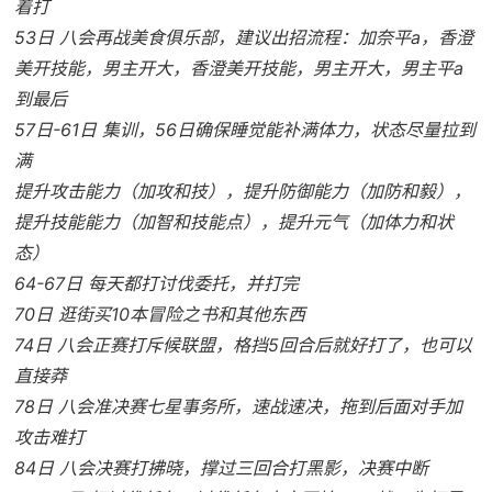
着打
53日 八会再战美食俱乐部，建议出招流程：加奈平a，香澄
美开技能，男主开大，香澄美开技能，男主开大，男主平a
到最后
57日-61日 集训，56日确保睡觉能补满体力，状态尽量拉到
满
提升攻击能力（加攻和技），提升防御能力（加防和毅），
提升技能能力（加智和技能点），提升元气（加体力和状
态）
64-67日 每天都打讨伐委托，并打完
70日 逛街买10本冒险之书和其他东西
74日 八会正赛打斥候联盟，格挡5回合后就好打了，也可以
直接莽
78日 八会准决赛七星事务所，速战速决，拖到后面对手加
攻击难打
84日 八会决赛打拂晓，撑过三回合打黑影，决赛中断