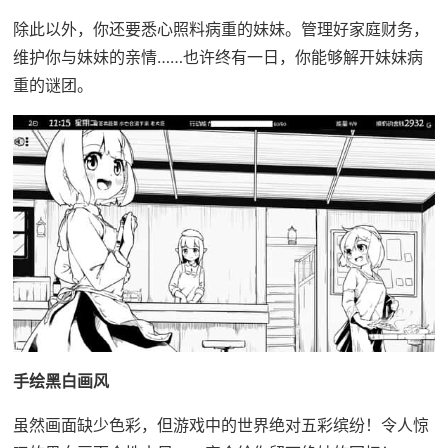
除此以外，你还要悉心照料病重的妹妹。管理好家庭财务，
维护你与妹妹的亲情……也许终有一日，你能够解开妹妹病
重的谜团。
手绘黑白画风
虽然画面缺少色彩，但游戏中的世界绝对五彩缤纷！令人惊