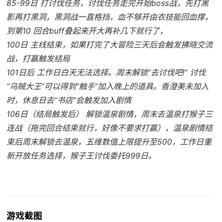
85-99日 打讨伐任务，讨伐任务走完开始boss战，先打黑
影再打黑洞，黑洞战一直格挡，血不够开由衣技能回血撑，
到第10 回合buff叠起来开大再补几下就行了，
100日 主线结束，如果打完了大冒险三天后会触发拂晓交流
战，打赢触发结局
101日后 工作日白天无法选择。周末解锁“去讨伐吧!” 讨伐
“乌贼大王”可以得到“触手”加入晚上的道具。香澄美未加入
时，休息日去“书店”会触发加入剧情
106日（结局触发后） 解锁温泉剧情，周末去温泉打猴子三
连战（拖完回合结束就行，好像不要求打赢），温泉剧情结
束后周末解锁去温泉，五维数值上限提升至500，工作日重
新开放任务选择，猴子王讨伐委托999日。
游戏截图