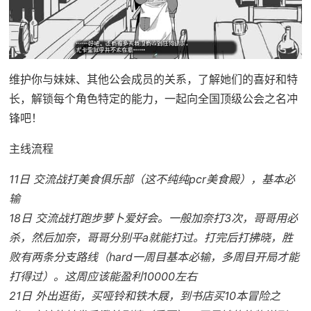
维护你与妹妹、其他公会成员的关系，了解她们的喜好和特
长，解锁每个角色特定的能力，一起向全国顶级公会之名冲
锋吧！
主线流程
11日 交流战打美食俱乐部（这不纯纯pcr美食殿），基本必
输
18日 交流战打跑步萝卜爱好会。一般加奈打3次，哥哥用必
杀，然后加奈，哥哥分别平a就能打过。打完后打拂晓，胜
败有两条分支路线（hard一周目基本必输，多周目开局才能
打得过）。这周应该能盈利10000左右
21日 外出逛街，买哑铃和铁木屐，到书店买10本冒险之