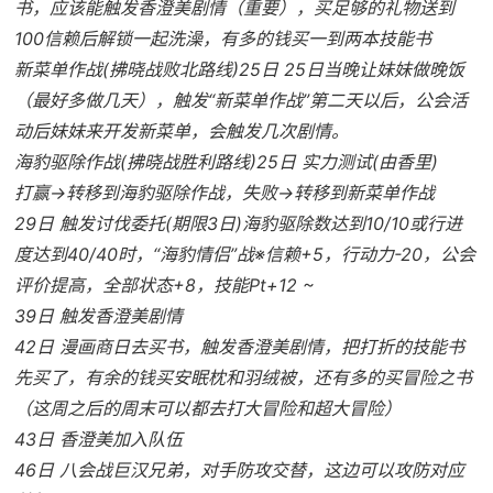
书，应该能触发香澄美剧情（重要），买足够的礼物送到
100信赖后解锁一起洗澡，有多的钱买一到两本技能书
新菜单作战(拂晓战败北路线)25日 25日当晚让妹妹做晚饭
（最好多做几天），触发“新菜单作战”第二天以后，公会活
动后妹妹来开发新菜单，会触发几次剧情。
海豹驱除作战(拂晓战胜利路线)25日 实力测试(由香里)
打赢→转移到海豹驱除作战，失败→转移到新菜单作战
29日 触发讨伐委托(期限3日)海豹驱除数达到10/10或行进
度达到40/40时，“海豹情侣”战※信赖+5，行动力-20，公会
评价提高，全部状态+8，技能Pt+12 ~
39日 触发香澄美剧情
42日 漫画商日去买书，触发香澄美剧情，把打折的技能书
先买了，有余的钱买安眠枕和羽绒被，还有多的买冒险之书
（这周之后的周末可以都去打大冒险和超大冒险）
43日 香澄美加入队伍
46日 八会战巨汉兄弟，对手防攻交替，这边可以攻防对应