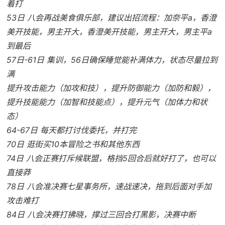
着打
53日 八会再战美食俱乐部，建议出招流程：加奈平a，香澄
美开技能，男主开大，香澄美开技能，男主开大，男主平a
到最后
57日-61日 集训，56日确保睡觉能补满体力，状态尽量拉到
满
提升攻击能力（加攻和技），提升防御能力（加防和毅），
提升技能能力（加智和技能点），提升元气（加体力和状
态）
64-67日 每天都打讨伐委托，并打完
70日 逛街买10本冒险之书和其他东西
74日 八会正赛打斥候联盟，格挡5回合后就好打了，也可以
直接莽
78日 八会准决赛七星事务所，速战速决，拖到后面对手加
攻击难打
84日 八会决赛打拂晓，撑过三回合打黑影，决赛中断