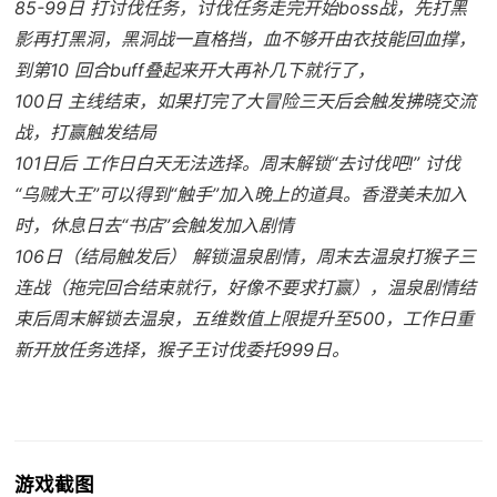
85-99日 打讨伐任务，讨伐任务走完开始boss战，先打黑
影再打黑洞，黑洞战一直格挡，血不够开由衣技能回血撑，
到第10 回合buff叠起来开大再补几下就行了，
100日 主线结束，如果打完了大冒险三天后会触发拂晓交流
战，打赢触发结局
101日后 工作日白天无法选择。周末解锁“去讨伐吧!” 讨伐
“乌贼大王”可以得到“触手”加入晚上的道具。香澄美未加入
时，休息日去“书店”会触发加入剧情
106日（结局触发后） 解锁温泉剧情，周末去温泉打猴子三
连战（拖完回合结束就行，好像不要求打赢），温泉剧情结
束后周末解锁去温泉，五维数值上限提升至500，工作日重
新开放任务选择，猴子王讨伐委托999日。
游戏截图