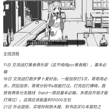
主线流程
11日 交流战打美食俱乐部（这不纯纯pcr美食殿），基本必
输
18日 交流战打跑步萝卜爱好会。一般加奈打3次，哥哥用必
杀，然后加奈，哥哥分别平a就能打过。打完后打拂晓，胜
败有两条分支路线（hard一周目基本必输，多周目开局才能
打得过）。这周应该能盈利10000左右
21日 外出逛街，买哑铃和铁木屐，到书店买10本冒险之