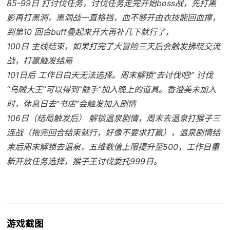
85-99日 打讨伐任务，讨伐任务走完开始boss战，先打黑
影再打黑洞，黑洞战一直格挡，血不够开由衣技能回血撑，
到第10 回合buff叠起来开大再补几下就行了，
100日 主线结束，如果打完了大冒险三天后会触发拂晓交流
战，打赢触发结局
101日后 工作日白天无法选择。周末解锁“去讨伐吧!” 讨伐
“乌贼大王”可以得到“触手”加入晚上的道具。香澄美未加入
时，休息日去“书店”会触发加入剧情
106日（结局触发后） 解锁温泉剧情，周末去温泉打猴子三
连战（拖完回合结束就行，好像不要求打赢），温泉剧情结
束后周末解锁去温泉，五维数值上限提升至500，工作日重
新开放任务选择，猴子王讨伐委托999日。
游戏截图