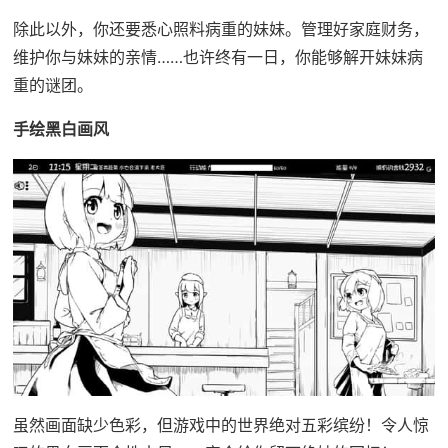
除此以外，你还要悉心照料病重的妹妹。管理好家庭财务，
维护你与妹妹的亲情……也许终有一日，你能够解开妹妹病
重的谜团。
手绘黑白画风
虽然画面缺少色彩，但游戏中的世界绝对五彩缤纷！令人惊