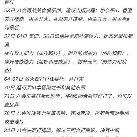
着打
53日 八会再战美食俱乐部，建议出招流程：加奈平a，香澄
美开技能，男主开大，香澄美开技能，男主开大，男主平a
到最后
57日-61日 集训，56日确保睡觉能补满体力，状态尽量拉到
满
提升攻击能力（加攻和技），提升防御能力（加防和毅），
提升技能能力（加智和技能点），提升元气（加体力和状
态）
64-67日 每天都打讨伐委托，并打完
70日 逛街买10本冒险之书和其他东西
74日 八会正赛打斥候联盟，格挡5回合后就好打了，也可以
直接莽
78日 八会准决赛七星事务所，速战速决，拖到后面对手加
攻击难打
84日 八会决赛打拂晓，撑过三回合打黑影，决赛中断