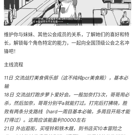
维护你与妹妹、其他公会成员的关系，了解她们的喜好和特
长，解锁每个角色特定的能力，一起向全国顶级公会之名冲
锋吧！
主线流程
11日 交流战打美食俱乐部（这不纯纯pcr美食殿），基本必
输
18日 交流战打跑步萝卜爱好会。一般加奈打3次，哥哥用必
杀，然后加奈，哥哥分别平a就能打过。打完后打拂晓，胜
败有两条分支路线（hard一周目基本必输，多周目开局才能
打得过）。这周应该能盈利10000左右
21日 外出逛街，买哑铃和铁木屐，到书店买10本冒险之