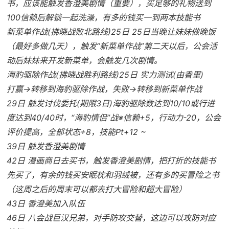
书，应该能触发香澄美剧情（重要），买足够的礼物送到
100信赖后解锁一起洗澡，有多的钱买一到两本技能书
新菜单作战(拂晓战败北路线)25日 25日当晚让妹妹做晚饭
（最好多做几天），触发“新菜单作战”第二天以后，公会活
动后妹妹来开发新菜单，会触发几次剧情。
海豹驱除作战(拂晓战胜利路线)25日 实力测试(由香里)
打赢→转移到海豹驱除作战，失败→转移到新菜单作战
29日 触发讨伐委托(期限3日)海豹驱除数达到10/10或行进
度达到40/40时，“海豹情侣”战※信赖+5，行动力-20，公会
评价提高，全部状态+8，技能Pt+12 ~
39日 触发香澄美剧情
42日 漫画商日去买书，触发香澄美剧情，把打折的技能书
先买了，有余的钱买安眠枕和羽绒被，还有多的买冒险之书
（这周之后的周末可以都去打大冒险和超大冒险）
43日 香澄美加入队伍
46日 八会战巨汉兄弟，对手防攻交替，这边可以攻防对应