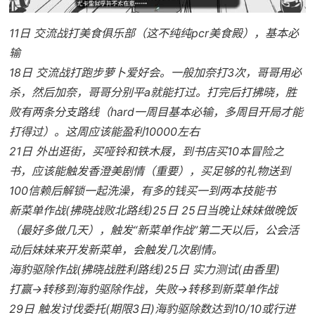
11日 交流战打美食俱乐部（这不纯纯pcr美食殿），基本必
输
18日 交流战打跑步萝卜爱好会。一般加奈打3次，哥哥用必
杀，然后加奈，哥哥分别平a就能打过。打完后打拂晓，胜
败有两条分支路线（hard一周目基本必输，多周目开局才能
打得过）。这周应该能盈利10000左右
21日 外出逛街，买哑铃和铁木屐，到书店买10本冒险之
书，应该能触发香澄美剧情（重要），买足够的礼物送到
100信赖后解锁一起洗澡，有多的钱买一到两本技能书
新菜单作战(拂晓战败北路线)25日 25日当晚让妹妹做晚饭
（最好多做几天），触发“新菜单作战”第二天以后，公会活
动后妹妹来开发新菜单，会触发几次剧情。
海豹驱除作战(拂晓战胜利路线)25日 实力测试(由香里)
打赢→转移到海豹驱除作战，失败→转移到新菜单作战
29日 触发讨伐委托(期限3日)海豹驱除数达到10/10或行进