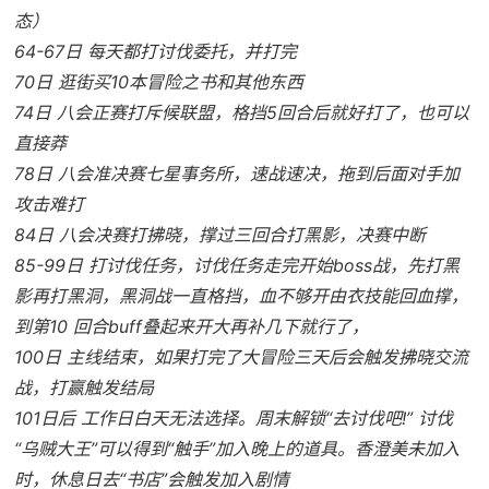
态）
64-67日 每天都打讨伐委托，并打完
70日 逛街买10本冒险之书和其他东西
74日 八会正赛打斥候联盟，格挡5回合后就好打了，也可以
直接莽
78日 八会准决赛七星事务所，速战速决，拖到后面对手加
攻击难打
84日 八会决赛打拂晓，撑过三回合打黑影，决赛中断
85-99日 打讨伐任务，讨伐任务走完开始boss战，先打黑
影再打黑洞，黑洞战一直格挡，血不够开由衣技能回血撑，
到第10 回合buff叠起来开大再补几下就行了，
100日 主线结束，如果打完了大冒险三天后会触发拂晓交流
战，打赢触发结局
101日后 工作日白天无法选择。周末解锁“去讨伐吧!” 讨伐
“乌贼大王”可以得到“触手”加入晚上的道具。香澄美未加入
时，休息日去“书店”会触发加入剧情