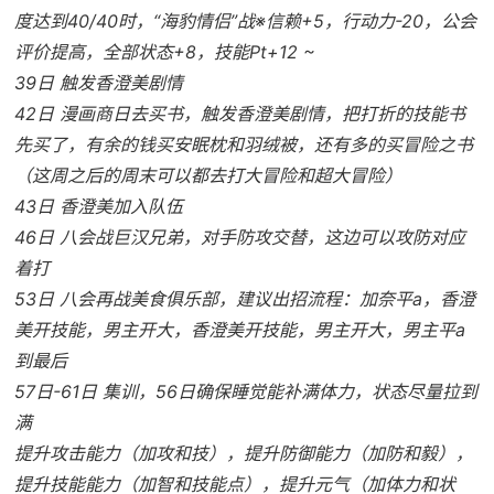
度达到40/40时，“海豹情侣”战※信赖+5，行动力-20，公会
评价提高，全部状态+8，技能Pt+12 ~
39日 触发香澄美剧情
42日 漫画商日去买书，触发香澄美剧情，把打折的技能书
先买了，有余的钱买安眠枕和羽绒被，还有多的买冒险之书
（这周之后的周末可以都去打大冒险和超大冒险）
43日 香澄美加入队伍
46日 八会战巨汉兄弟，对手防攻交替，这边可以攻防对应
着打
53日 八会再战美食俱乐部，建议出招流程：加奈平a，香澄
美开技能，男主开大，香澄美开技能，男主开大，男主平a
到最后
57日-61日 集训，56日确保睡觉能补满体力，状态尽量拉到
满
提升攻击能力（加攻和技），提升防御能力（加防和毅），
提升技能能力（加智和技能点），提升元气（加体力和状