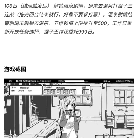
106日（结局触发后） 解锁温泉剧情，周末去温泉打猴子三
连战（拖完回合结束就行，好像不要求打赢），温泉剧情结
束后周末解锁去温泉，五维数值上限提升至500，工作日重
新开放任务选择，猴子王讨伐委托999日。
游戏截图