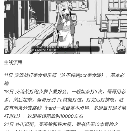
主线流程
11日 交流战打美食俱乐部（这不纯纯pcr美食殿），基本必
输
18日 交流战打跑步萝卜爱好会。一般加奈打3次，哥哥用必
杀，然后加奈，哥哥分别平a就能打过。打完后打拂晓，胜
败有两条分支路线（hard一周目基本必输，多周目开局才能
打得过）。这周应该能盈利10000左右
21日 外出逛街，买哑铃和铁木屐，到书店买10本冒险之