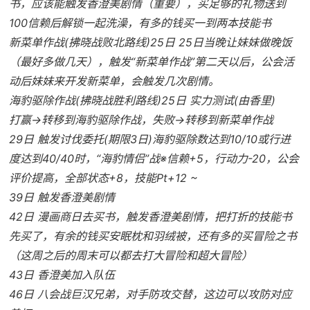
书，应该能触发香澄美剧情（重要），买足够的礼物送到
100信赖后解锁一起洗澡，有多的钱买一到两本技能书
新菜单作战(拂晓战败北路线)25日 25日当晚让妹妹做晚饭
（最好多做几天），触发“新菜单作战”第二天以后，公会活
动后妹妹来开发新菜单，会触发几次剧情。
海豹驱除作战(拂晓战胜利路线)25日 实力测试(由香里)
打赢→转移到海豹驱除作战，失败→转移到新菜单作战
29日 触发讨伐委托(期限3日)海豹驱除数达到10/10或行进
度达到40/40时，“海豹情侣”战※信赖+5，行动力-20，公会
评价提高，全部状态+8，技能Pt+12 ~
39日 触发香澄美剧情
42日 漫画商日去买书，触发香澄美剧情，把打折的技能书
先买了，有余的钱买安眠枕和羽绒被，还有多的买冒险之书
（这周之后的周末可以都去打大冒险和超大冒险）
43日 香澄美加入队伍
46日 八会战巨汉兄弟，对手防攻交替，这边可以攻防对应