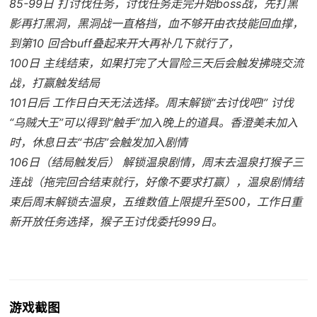
85-99日 打讨伐任务，讨伐任务走完开始boss战，先打黑
影再打黑洞，黑洞战一直格挡，血不够开由衣技能回血撑，
到第10 回合buff叠起来开大再补几下就行了，
100日 主线结束，如果打完了大冒险三天后会触发拂晓交流
战，打赢触发结局
101日后 工作日白天无法选择。周末解锁“去讨伐吧!” 讨伐
“乌贼大王”可以得到“触手”加入晚上的道具。香澄美未加入
时，休息日去“书店”会触发加入剧情
106日（结局触发后） 解锁温泉剧情，周末去温泉打猴子三
连战（拖完回合结束就行，好像不要求打赢），温泉剧情结
束后周末解锁去温泉，五维数值上限提升至500，工作日重
新开放任务选择，猴子王讨伐委托999日。
游戏截图