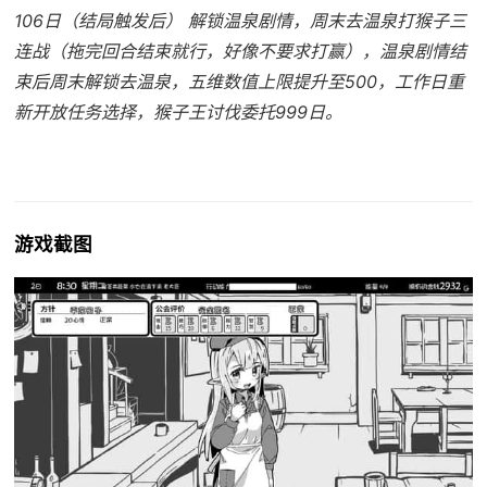
106日（结局触发后） 解锁温泉剧情，周末去温泉打猴子三
连战（拖完回合结束就行，好像不要求打赢），温泉剧情结
束后周末解锁去温泉，五维数值上限提升至500，工作日重
新开放任务选择，猴子王讨伐委托999日。
游戏截图