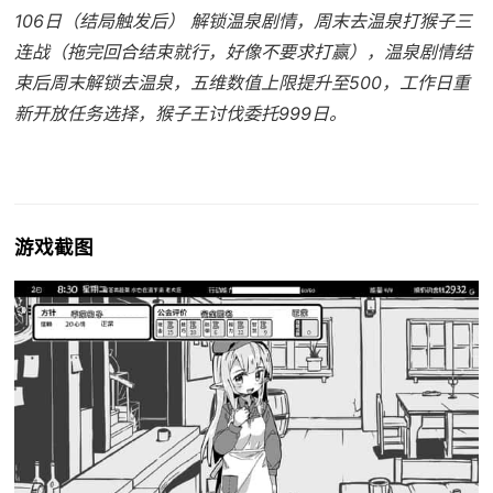
106日（结局触发后） 解锁温泉剧情，周末去温泉打猴子三
连战（拖完回合结束就行，好像不要求打赢），温泉剧情结
束后周末解锁去温泉，五维数值上限提升至500，工作日重
新开放任务选择，猴子王讨伐委托999日。
游戏截图