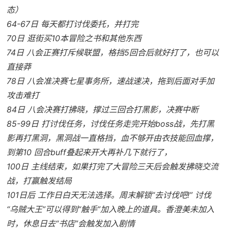
态）
64-67日 每天都打讨伐委托，并打完
70日 逛街买10本冒险之书和其他东西
74日 八会正赛打斥候联盟，格挡5回合后就好打了，也可以
直接莽
78日 八会准决赛七星事务所，速战速决，拖到后面对手加
攻击难打
84日 八会决赛打拂晓，撑过三回合打黑影，决赛中断
85-99日 打讨伐任务，讨伐任务走完开始boss战，先打黑
影再打黑洞，黑洞战一直格挡，血不够开由衣技能回血撑，
到第10 回合buff叠起来开大再补几下就行了，
100日 主线结束，如果打完了大冒险三天后会触发拂晓交流
战，打赢触发结局
101日后 工作日白天无法选择。周末解锁“去讨伐吧!” 讨伐
“乌贼大王”可以得到“触手”加入晚上的道具。香澄美未加入
时，休息日去“书店”会触发加入剧情