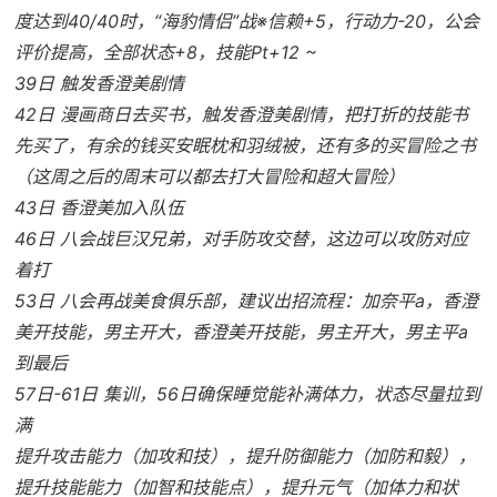
度达到40/40时，“海豹情侣”战※信赖+5，行动力-20，公会
评价提高，全部状态+8，技能Pt+12 ~
39日 触发香澄美剧情
42日 漫画商日去买书，触发香澄美剧情，把打折的技能书
先买了，有余的钱买安眠枕和羽绒被，还有多的买冒险之书
（这周之后的周末可以都去打大冒险和超大冒险）
43日 香澄美加入队伍
46日 八会战巨汉兄弟，对手防攻交替，这边可以攻防对应
着打
53日 八会再战美食俱乐部，建议出招流程：加奈平a，香澄
美开技能，男主开大，香澄美开技能，男主开大，男主平a
到最后
57日-61日 集训，56日确保睡觉能补满体力，状态尽量拉到
满
提升攻击能力（加攻和技），提升防御能力（加防和毅），
提升技能能力（加智和技能点），提升元气（加体力和状