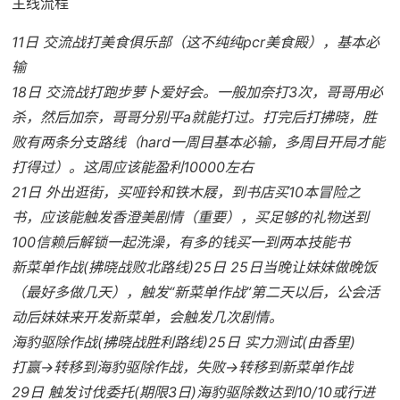
主线流程
11日 交流战打美食俱乐部（这不纯纯pcr美食殿），基本必
输
18日 交流战打跑步萝卜爱好会。一般加奈打3次，哥哥用必
杀，然后加奈，哥哥分别平a就能打过。打完后打拂晓，胜
败有两条分支路线（hard一周目基本必输，多周目开局才能
打得过）。这周应该能盈利10000左右
21日 外出逛街，买哑铃和铁木屐，到书店买10本冒险之
书，应该能触发香澄美剧情（重要），买足够的礼物送到
100信赖后解锁一起洗澡，有多的钱买一到两本技能书
新菜单作战(拂晓战败北路线)25日 25日当晚让妹妹做晚饭
（最好多做几天），触发“新菜单作战”第二天以后，公会活
动后妹妹来开发新菜单，会触发几次剧情。
海豹驱除作战(拂晓战胜利路线)25日 实力测试(由香里)
打赢→转移到海豹驱除作战，失败→转移到新菜单作战
29日 触发讨伐委托(期限3日)海豹驱除数达到10/10或行进