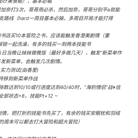
pcr美食殿），基本必输
般加奈打3次，哥哥用必杀，然后加奈，哥哥分别平a就能
路线（hard一周目基本必输，多周目开局才能打得
到书店买10本冒险之书，应该能触发香澄美剧情（重
后解锁一起洗澡，有多的钱买一到两本技能书
 25日当晚让妹妹做晚饭（最好多做几天），触发“新菜单作
开发新菜单，会触发几次剧情。
 实力测试(由香里)
转移到新菜单作战
除数达到10/10或行进度达到40/40时，“海豹情侣”战※信
部状态+8，技能Pt+12 ~
美剧情，把打折的技能书先买了，有余的钱买安眠枕和羽绒
的周末可以都去打大冒险和超大冒险）