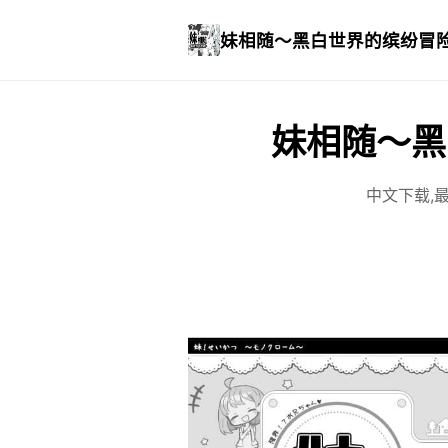
妹相随～黑白世界的缤纷冒
妹相随～黑
中文下载,