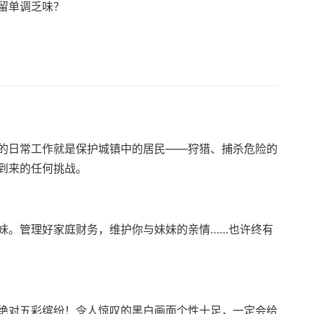
留单调乏味？
的日常工作就是保护城镇中的居民——狩猎、捕杀危险的
到来的任何挑战。
妹。管理好家庭财务，维护你与妹妹的亲情……也许终有
绝对五彩缤纷！令人惊叹的黑白画面个性十足，一定会给