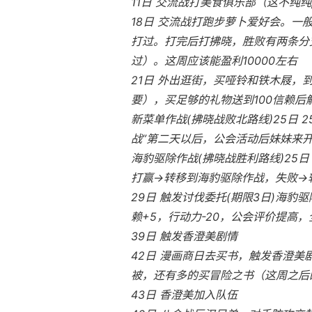
11日 交流战打美食俱乐部（这不纯纯
18日 交流战打跑步萝卜爱好会。一
打过。打完后打拂晓，胜败有两条分支
过）。这周应该能盈利10000左右
21日 外出逛街，买哑铃和铁木屐，
要），买足够的礼物送到100信赖
新菜单作战(拂晓战败北路线)25日
战”第二天以后，公会活动后妹妹来
海豹驱除作战(拂晓战胜利路线)25日
打赢→转移到海豹驱除作战，失败→
29日 触发讨伐委托(期限3日)海豹驱
赖+5，行动力-20，公会评价提高，全
39日 触发香澄美剧情
42日 漫画商日去买书，触发香澄
被，还有多的买冒险之书（这周之后
43日 香澄美加入队伍