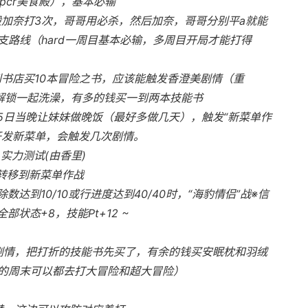
pcr美食殿），基本必输
般加奈打3次，哥哥用必杀，然后加奈，哥哥分别平a就能
路线（hard一周目基本必输，多周目开局才能打得
到书店买10本冒险之书，应该能触发香澄美剧情（重
后解锁一起洗澡，有多的钱买一到两本技能书
 25日当晚让妹妹做晚饭（最好多做几天），触发“新菜单作
开发新菜单，会触发几次剧情。
 实力测试(由香里)
转移到新菜单作战
除数达到10/10或行进度达到40/40时，“海豹情侣”战※信
部状态+8，技能Pt+12 ~
美剧情，把打折的技能书先买了，有余的钱买安眠枕和羽绒
的周末可以都去打大冒险和超大冒险）