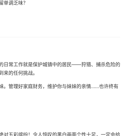
留单调乏味？
的日常工作就是保护城镇中的居民——狩猎、捕杀危险的
到来的任何挑战。
妹。管理好家庭财务，维护你与妹妹的亲情……也许终有
绝对五彩缤纷！令人惊叹的黑白画面个性十足，一定会给