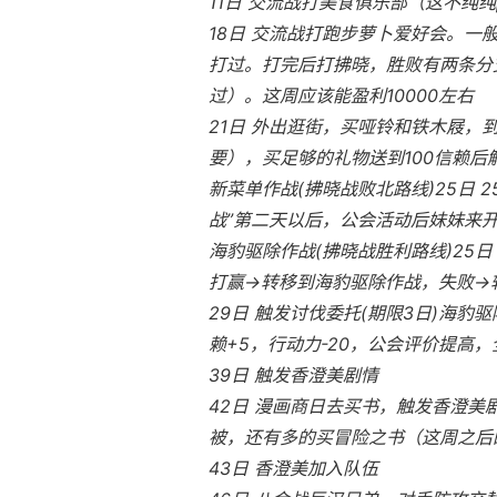
11日 交流战打美食俱乐部（这不纯纯
18日 交流战打跑步萝卜爱好会。一
打过。打完后打拂晓，胜败有两条分支
过）。这周应该能盈利10000左右
21日 外出逛街，买哑铃和铁木屐，
要），买足够的礼物送到100信赖
新菜单作战(拂晓战败北路线)25日
战”第二天以后，公会活动后妹妹来
海豹驱除作战(拂晓战胜利路线)25日
打赢→转移到海豹驱除作战，失败→
29日 触发讨伐委托(期限3日)海豹驱
赖+5，行动力-20，公会评价提高，全
39日 触发香澄美剧情
42日 漫画商日去买书，触发香澄
被，还有多的买冒险之书（这周之后
43日 香澄美加入队伍