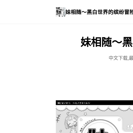
妹相随～黑白世界的缤纷冒
妹相随～黑
中文下载,