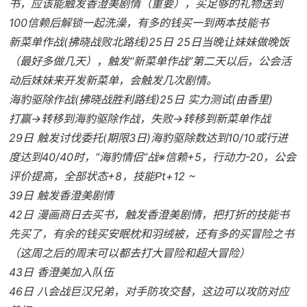
书，应该能触发香澄美剧情（重要），买足够的礼物送到
100信赖后解锁一起洗澡，有多的钱买一到两本技能书
新菜单作战(拂晓战败北路线)25日 25日当晚让妹妹做晚饭
（最好多做几天），触发“新菜单作战”第二天以后，公会活
动后妹妹来开发新菜单，会触发几次剧情。
海豹驱除作战(拂晓战胜利路线)25日 实力测试(由香里)
打赢→转移到海豹驱除作战，失败→转移到新菜单作战
29日 触发讨伐委托(期限3日)海豹驱除数达到10/10或行进
度达到40/40时，“海豹情侣”战※信赖+5，行动力-20，公会
评价提高，全部状态+8，技能Pt+12 ~
39日 触发香澄美剧情
42日 漫画商日去买书，触发香澄美剧情，把打折的技能书
先买了，有余的钱买安眠枕和羽绒被，还有多的买冒险之书
（这周之后的周末可以都去打大冒险和超大冒险）
43日 香澄美加入队伍
46日 八会战巨汉兄弟，对手防攻交替，这边可以攻防对应