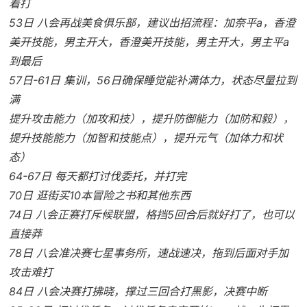
着打
53日 八会再战美食俱乐部，建议出招流程：加奈平a，香澄
美开技能，男主开大，香澄美开技能，男主开大，男主平a
到最后
57日-61日 集训，56日确保睡觉能补满体力，状态尽量拉到
满
提升攻击能力（加攻和技），提升防御能力（加防和毅），
提升技能能力（加智和技能点），提升元气（加体力和状
态）
64-67日 每天都打讨伐委托，并打完
70日 逛街买10本冒险之书和其他东西
74日 八会正赛打斥候联盟，格挡5回合后就好打了，也可以
直接莽
78日 八会准决赛七星事务所，速战速决，拖到后面对手加
攻击难打
84日 八会决赛打拂晓，撑过三回合打黑影，决赛中断