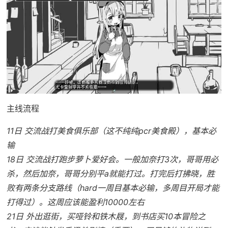
主线流程
11日 交流战打美食俱乐部（这不纯纯pcr美食殿），基本必
输
18日 交流战打跑步萝卜爱好会。一般加奈打3次，哥哥用必
杀，然后加奈，哥哥分别平a就能打过。打完后打拂晓，胜
败有两条分支路线（hard一周目基本必输，多周目开局才能
打得过）。这周应该能盈利10000左右
21日 外出逛街，买哑铃和铁木屐，到书店买10本冒险之