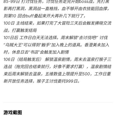
85-99日 打讨伐任务，讨伐任务走完开始boss战，先打黑
影再打黑洞，黑洞战一直格挡，血不够开由衣技能回血撑，
到第10 回合buff叠起来开大再补几下就行了，
100日 主线结束，如果打完了大冒险三天后会触发拂晓交流
战，打赢触发结局
101日后 工作日白天无法选择。周末解锁“去讨伐吧!” 讨伐
“乌贼大王”可以得到“触手”加入晚上的道具。香澄美未加入
时，休息日去“书店”会触发加入剧情
106日（结局触发后） 解锁温泉剧情，周末去温泉打猴子三
连战（拖完回合结束就行，好像不要求打赢），温泉剧情结
束后周末解锁去温泉，五维数值上限提升至500，工作日重
新开放任务选择，猴子王讨伐委托999日。
游戏截图