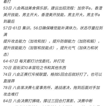
着打
53日 八会再战美食俱乐部，建议出招流程：加奈平a，香澄
美开技能，男主开大，香澄美开技能，男主开大，男主平a
到最后
57日-61日 集训，56日确保睡觉能补满体力，状态尽量拉到
满
提升攻击能力（加攻和技），提升防御能力（加防和毅），
提升技能能力（加智和技能点），提升元气（加体力和状
态）
64-67日 每天都打讨伐委托，并打完
70日 逛街买10本冒险之书和其他东西
74日 八会正赛打斥候联盟，格挡5回合后就好打了，也可以
直接莽
78日 八会准决赛七星事务所，速战速决，拖到后面对手加
攻击难打
84日 八会决赛打拂晓，撑过三回合打黑影，决赛中断