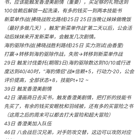
书，应该能触发香澄美剧情（重要），买足够的礼物送到
100信赖后解锁一起洗澡，有多的钱买一到两本技能书
新菜单作战(拂晓战败北路线)25日 25日当晚让妹妹做晚饭
（最好多做几天），触发“新菜单作战”第二天以后，公会活
动后妹妹来开发新菜单，会触发几次剧情。
海豹驱除作战(拂晓战胜利路线)25日 实力测试(由香里)
打赢→转移到海豹驱除作战，失败→转移到新菜单作战
29日 触发讨伐委托(期限3日)海豹驱除数达到10/10或行进
度达到40/40时，“海豹情侣”战※信赖+5，行动力-20，公会
评价提高，全部状态+8，技能Pt+12 ~
39日 触发香澄美剧情
42日 漫画商日去买书，触发香澄美剧情，把打折的技能书
先买了，有余的钱买安眠枕和羽绒被，还有多的买冒险之书
（这周之后的周末可以都去打大冒险和超大冒险）
43日 香澄美加入队伍
46日 八会战巨汉兄弟，对手防攻交替，这边可以攻防对应