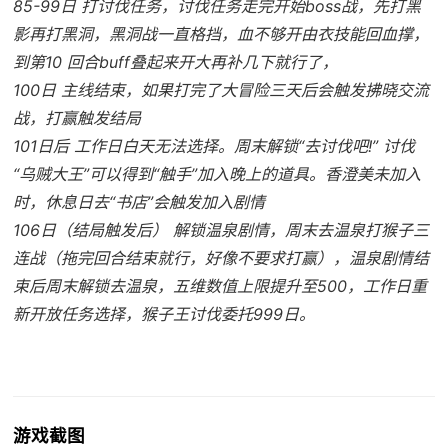
85-99日 打讨伐任务，讨伐任务走完开始boss战，先打黑
影再打黑洞，黑洞战一直格挡，血不够开由衣技能回血撑，
到第10 回合buff叠起来开大再补几下就行了，
100日 主线结束，如果打完了大冒险三天后会触发拂晓交流
战，打赢触发结局
101日后 工作日白天无法选择。周末解锁“去讨伐吧!” 讨伐
“乌贼大王”可以得到“触手”加入晚上的道具。香澄美未加入
时，休息日去“书店”会触发加入剧情
106日（结局触发后） 解锁温泉剧情，周末去温泉打猴子三
连战（拖完回合结束就行，好像不要求打赢），温泉剧情结
束后周末解锁去温泉，五维数值上限提升至500，工作日重
新开放任务选择，猴子王讨伐委托999日。
游戏截图