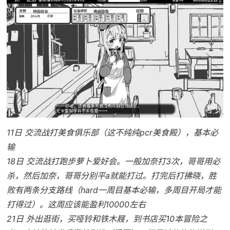
11日 交流战打美食俱乐部（这不纯纯pcr美食殿），基本必
输
18日 交流战打跑步萝卜爱好会。一般加奈打3次，哥哥用必
杀，然后加奈，哥哥分别平a就能打过。打完后打拂晓，胜
败有两条分支路线（hard一周目基本必输，多周目开局才能
打得过）。这周应该能盈利10000左右
21日 外出逛街，买哑铃和铁木屐，到书店买10本冒险之