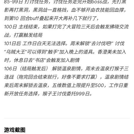
85-99日 打讨伐任务，讨伐任务走完开始boss战，先打黑
影再打黑洞，黑洞战一直格挡，血不够开由衣技能回血撑，
到第10 回合buff叠起来开大再补几下就行了，
100日 主线结束，如果打完了大冒险三天后会触发拂晓交流
战，打赢触发结局
101日后 工作日白天无法选择。周末解锁“去讨伐吧!” 讨伐
“乌贼大王”可以得到“触手”加入晚上的道具。香澄美未加入
时，休息日去“书店”会触发加入剧情
106日（结局触发后） 解锁温泉剧情，周末去温泉打猴子三
连战（拖完回合结束就行，好像不要求打赢），温泉剧情结
束后周末解锁去温泉，五维数值上限提升至500，工作日重
新开放任务选择，猴子王讨伐委托999日。
游戏截图