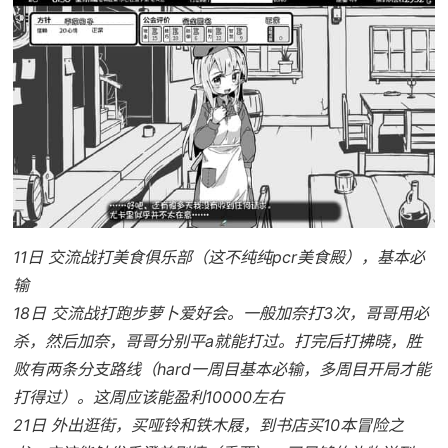
11日 交流战打美食俱乐部（这不纯纯pcr美食殿），基本必
输
18日 交流战打跑步萝卜爱好会。一般加奈打3次，哥哥用必
杀，然后加奈，哥哥分别平a就能打过。打完后打拂晓，胜
败有两条分支路线（hard一周目基本必输，多周目开局才能
打得过）。这周应该能盈利10000左右
21日 外出逛街，买哑铃和铁木屐，到书店买10本冒险之