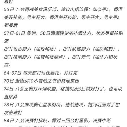
着打
53日 八会再战美食俱乐部，建议出招流程：加奈平a，香澄
美开技能，男主开大，香澄美开技能，男主开大，男主平a
到最后
57日-61日 集训，56日确保睡觉能补满体力，状态尽量拉到
满
提升攻击能力（加攻和技），提升防御能力（加防和毅），
提升技能能力（加智和技能点），提升元气（加体力和状
态）
64-67日 每天都打讨伐委托，并打完
70日 逛街买10本冒险之书和其他东西
74日 八会正赛打斥候联盟，格挡5回合后就好打了，也可以
直接莽
78日 八会准决赛七星事务所，速战速决，拖到后面对手加
攻击难打
84日 八会决赛打拂晓，撑过三回合打黑影，决赛中断