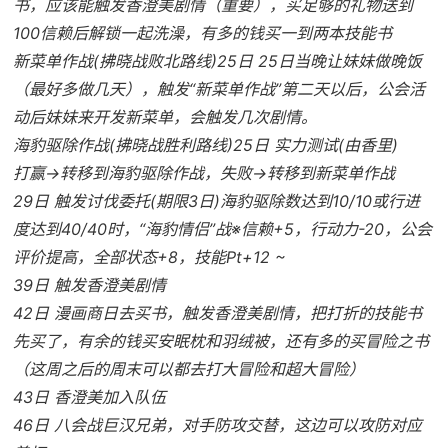
书，应该能触发香澄美剧情（重要），买足够的礼物送到
100信赖后解锁一起洗澡，有多的钱买一到两本技能书
新菜单作战(拂晓战败北路线)25日 25日当晚让妹妹做晚饭
（最好多做几天），触发“新菜单作战”第二天以后，公会活
动后妹妹来开发新菜单，会触发几次剧情。
海豹驱除作战(拂晓战胜利路线)25日 实力测试(由香里)
打赢→转移到海豹驱除作战，失败→转移到新菜单作战
29日 触发讨伐委托(期限3日)海豹驱除数达到10/10或行进
度达到40/40时，“海豹情侣”战※信赖+5，行动力-20，公会
评价提高，全部状态+8，技能Pt+12 ~
39日 触发香澄美剧情
42日 漫画商日去买书，触发香澄美剧情，把打折的技能书
先买了，有余的钱买安眠枕和羽绒被，还有多的买冒险之书
（这周之后的周末可以都去打大冒险和超大冒险）
43日 香澄美加入队伍
46日 八会战巨汉兄弟，对手防攻交替，这边可以攻防对应