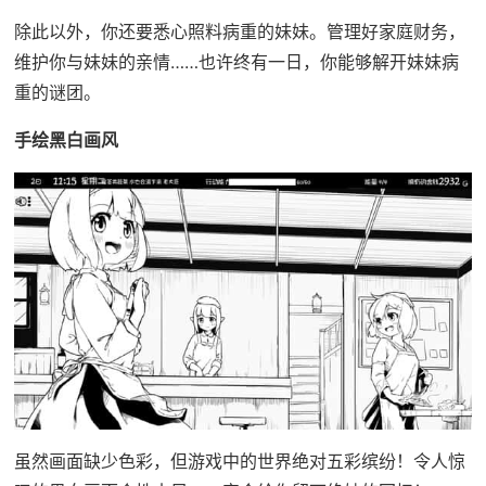
除此以外，你还要悉心照料病重的妹妹。管理好家庭财务，
维护你与妹妹的亲情……也许终有一日，你能够解开妹妹病
重的谜团。
手绘黑白画风
虽然画面缺少色彩，但游戏中的世界绝对五彩缤纷！令人惊