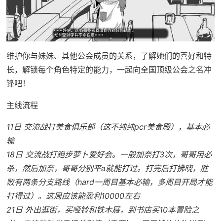
维护你与妹妹、其他公会成员的关系，了解她们的喜好和特
长，解锁每个角色特定的能力，一起向全国顶级公会之名冲
锋吧！
主线流程
11日 交流战打美食俱乐部（这不纯纯pcr美食殿），基本必
输
18日 交流战打跑步萝卜爱好会。一般加奈打3次，哥哥用必
杀，然后加奈，哥哥分别平a就能打过。打完后打拂晓，胜
败有两条分支路线（hard一周目基本必输，多周目开局才能
打得过）。这周应该能盈利10000左右
21日 外出逛街，买哑铃和铁木屐，到书店买10本冒险之