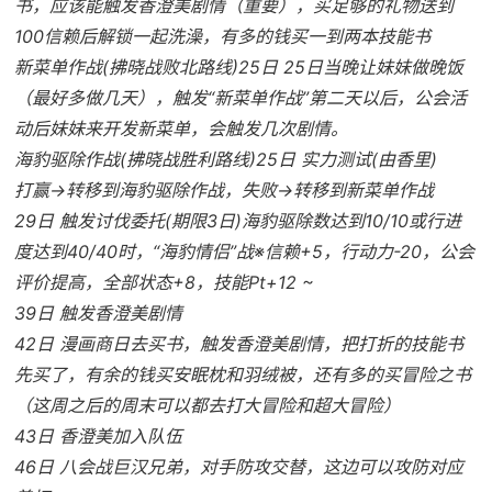
书，应该能触发香澄美剧情（重要），买足够的礼物送到
100信赖后解锁一起洗澡，有多的钱买一到两本技能书
新菜单作战(拂晓战败北路线)25日 25日当晚让妹妹做晚饭
（最好多做几天），触发“新菜单作战”第二天以后，公会活
动后妹妹来开发新菜单，会触发几次剧情。
海豹驱除作战(拂晓战胜利路线)25日 实力测试(由香里)
打赢→转移到海豹驱除作战，失败→转移到新菜单作战
29日 触发讨伐委托(期限3日)海豹驱除数达到10/10或行进
度达到40/40时，“海豹情侣”战※信赖+5，行动力-20，公会
评价提高，全部状态+8，技能Pt+12 ~
39日 触发香澄美剧情
42日 漫画商日去买书，触发香澄美剧情，把打折的技能书
先买了，有余的钱买安眠枕和羽绒被，还有多的买冒险之书
（这周之后的周末可以都去打大冒险和超大冒险）
43日 香澄美加入队伍
46日 八会战巨汉兄弟，对手防攻交替，这边可以攻防对应