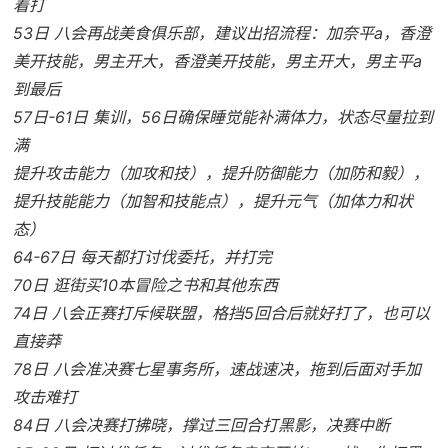
着打
53日 八会再战美食俱乐部，建议出招流程：加奈平a，香澄
美开技能，男主开大，香澄美开技能，男主开大，男主平a
到最后
57日-61日 集训，56日确保睡觉能补满体力，状态尽量拉到
满
提升攻击能力（加攻和技），提升防御能力（加防和毅），
提升技能能力（加智和技能点），提升元气（加体力和状
态）
64-67日 每天都打讨伐委托，并打完
70日 逛街买10本冒险之书和其他东西
74日 八会正赛打斥候联盟，格挡5回合后就好打了，也可以
直接莽
78日 八会准决赛七星事务所，速战速决，拖到后面对手加
攻击难打
84日 八会决赛打拂晓，撑过三回合打黑影，决赛中断