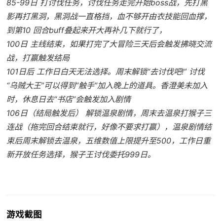
85-99日 打讨伐任务，讨伐任务走完开始boss战，先打黑
影再打黑洞，黑洞战一直格挡，血不够开由衣技能回血撑，
到第10 回合buff叠起来开大再补几下就行了，
100日 主线结束，如果打完了大冒险三天后会触发拂晓交流
战，打赢触发结局
101日后 工作日白天无法选择。周末解锁“去讨伐吧!” 讨伐
“乌贼大王”可以得到“触手”加入晚上的道具。香澄美未加入
时，休息日去“书店”会触发加入剧情
106日（结局触发后） 解锁温泉剧情，周末去温泉打猴子三
连战（拖完回合结束就行，好像不要求打赢），温泉剧情结
束后周末解锁去温泉，五维数值上限提升至500，工作日重
新开放任务选择，猴子王讨伐委托999日。
游戏截图