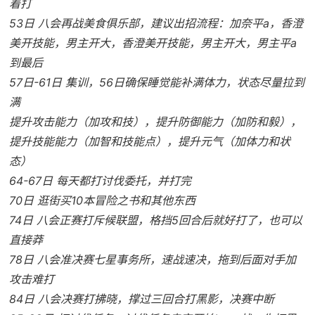
着打
53日 八会再战美食俱乐部，建议出招流程：加奈平a，香澄
美开技能，男主开大，香澄美开技能，男主开大，男主平a
到最后
57日-61日 集训，56日确保睡觉能补满体力，状态尽量拉到
满
提升攻击能力（加攻和技），提升防御能力（加防和毅），
提升技能能力（加智和技能点），提升元气（加体力和状
态）
64-67日 每天都打讨伐委托，并打完
70日 逛街买10本冒险之书和其他东西
74日 八会正赛打斥候联盟，格挡5回合后就好打了，也可以
直接莽
78日 八会准决赛七星事务所，速战速决，拖到后面对手加
攻击难打
84日 八会决赛打拂晓，撑过三回合打黑影，决赛中断