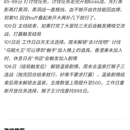
85-99日 打讨伐任务，讨伐任务走完开始boss战，先打黑
影再打黑洞，黑洞战一直格挡，血不够开由衣技能回血撑，
到第10 回合buff叠起来开大再补几下就行了，
100日 主线结束，如果打完了大冒险三天后会触发拂晓交流
战，打赢触发结局
101日后 工作日白天无法选择。周末解锁“去讨伐吧!” 讨伐
“乌贼大王”可以得到“触手”加入晚上的道具。香澄美未加入
时，休息日去“书店”会触发加入剧情
106日（结局触发后） 解锁温泉剧情，周末去温泉打猴子三
连战（拖完回合结束就行，好像不要求打赢），温泉剧情结
束后周末解锁去温泉，五维数值上限提升至500，工作日重
新开放任务选择，猴子王讨伐委托999日。