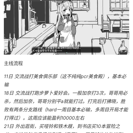
主线流程
11日 交流战打美食俱乐部（这不纯纯pcr美食殿），基本必
输
18日 交流战打跑步萝卜爱好会。一般加奈打3次，哥哥用必
杀，然后加奈，哥哥分别平a就能打过。打完后打拂晓，胜
败有两条分支路线（hard一周目基本必输，多周目开局才能
打得过）。这周应该能盈利10000左右
21日 外出逛街，买哑铃和铁木屐，到书店买10本冒险之