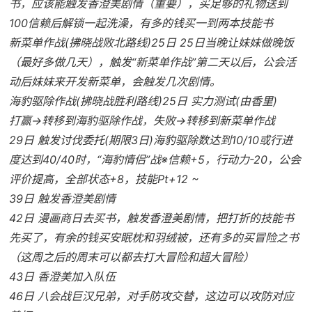
书，应该能触发香澄美剧情（重要），买足够的礼物送到
100信赖后解锁一起洗澡，有多的钱买一到两本技能书
新菜单作战(拂晓战败北路线)25日 25日当晚让妹妹做晚饭
（最好多做几天），触发“新菜单作战”第二天以后，公会活
动后妹妹来开发新菜单，会触发几次剧情。
海豹驱除作战(拂晓战胜利路线)25日 实力测试(由香里)
打赢→转移到海豹驱除作战，失败→转移到新菜单作战
29日 触发讨伐委托(期限3日)海豹驱除数达到10/10或行进
度达到40/40时，“海豹情侣”战※信赖+5，行动力-20，公会
评价提高，全部状态+8，技能Pt+12 ~
39日 触发香澄美剧情
42日 漫画商日去买书，触发香澄美剧情，把打折的技能书
先买了，有余的钱买安眠枕和羽绒被，还有多的买冒险之书
（这周之后的周末可以都去打大冒险和超大冒险）
43日 香澄美加入队伍
46日 八会战巨汉兄弟，对手防攻交替，这边可以攻防对应