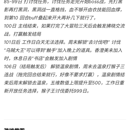
85-99日 打讨伐任务，讨伐任务走完开始boss战，先打黑
影再打黑洞，黑洞战一直格挡，血不够开由衣技能回血撑，
到第10 回合buff叠起来开大再补几下就行了，
100日 主线结束，如果打完了大冒险三天后会触发拂晓交流
战，打赢触发结局
101日后 工作日白天无法选择。周末解锁“去讨伐吧!” 讨伐
“乌贼大王”可以得到“触手”加入晚上的道具。香澄美未加入
时，休息日去“书店”会触发加入剧情
106日（结局触发后） 解锁温泉剧情，周末去温泉打猴子三
连战（拖完回合结束就行，好像不要求打赢），温泉剧情结
束后周末解锁去温泉，五维数值上限提升至500，工作日重
新开放任务选择，猴子王讨伐委托999日。