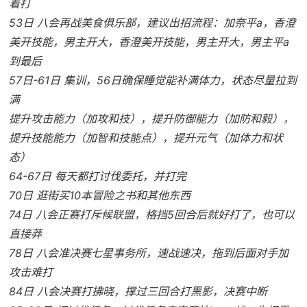
着打
53日 八会再战美食俱乐部，建议出招流程：加奈平a，香澄
美开技能，男主开大，香澄美开技能，男主开大，男主平a
到最后
57日-61日 集训，56日确保睡觉能补满体力，状态尽量拉到
满
提升攻击能力（加攻和技），提升防御能力（加防和毅），
提升技能能力（加智和技能点），提升元气（加体力和状
态）
64-67日 每天都打讨伐委托，并打完
70日 逛街买10本冒险之书和其他东西
74日 八会正赛打斥候联盟，格挡5回合后就好打了，也可以
直接莽
78日 八会准决赛七星事务所，速战速决，拖到后面对手加
攻击难打
84日 八会决赛打拂晓，撑过三回合打黑影，决赛中断