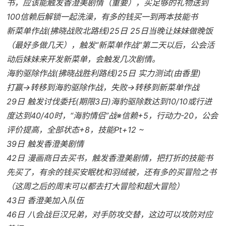
书，应该能触发香澄美剧情（重要），买足够的礼物送到
100信赖后解锁一起洗澡，有多的钱买一到两本技能书
新菜单作战(拂晓战败北路线)25日 25日当晚让妹妹做晚饭
（最好多做几天），触发“新菜单作战”第二天以后，公会活
动后妹妹来开发新菜单，会触发几次剧情。
海豹驱除作战(拂晓战胜利路线)25日 实力测试(由香里)
打赢→转移到海豹驱除作战，失败→转移到新菜单作战
29日 触发讨伐委托(期限3日)海豹驱除数达到10/10或行进
度达到40/40时，“海豹情侣”战※信赖+5，行动力-20，公会
评价提高，全部状态+8，技能Pt+12 ~
39日 触发香澄美剧情
42日 漫画商日去买书，触发香澄美剧情，把打折的技能书
先买了，有余的钱买安眠枕和羽绒被，还有多的买冒险之书
（这周之后的周末可以都去打大冒险和超大冒险）
43日 香澄美加入队伍
46日 八会战巨汉兄弟，对手防攻交替，这边可以攻防对应