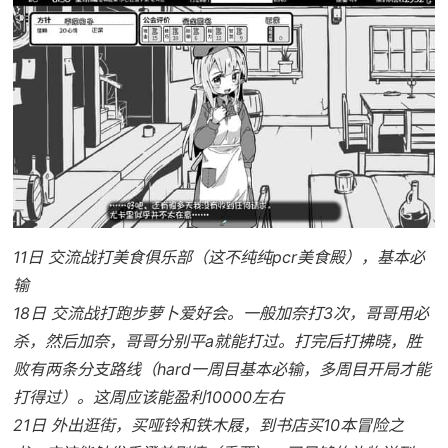
11日 交流战打美食俱乐部（这不纯纯pcr美食殿），基本必
输
18日 交流战打跑步萝卜爱好会。一般加奈打3次，哥哥用必
杀，然后加奈，哥哥分别平a就能打过。打完后打拂晓，胜
败有两条分支路线（hard一周目基本必输，多周目开局才能
打得过）。这周应该能盈利10000左右
21日 外出逛街，买哑铃和铁木屐，到书店买10本冒险之