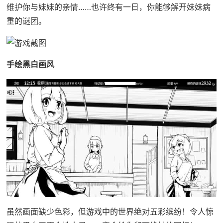
维护你与妹妹的亲情……也许终有一日，你能够解开妹妹病
重的谜团。
手绘黑白画风
虽然画面缺少色彩，但游戏中的世界绝对五彩缤纷！令人惊