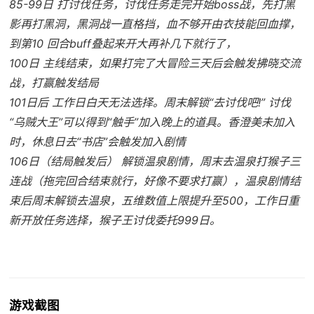
85-99日 打讨伐任务，讨伐任务走完开始boss战，先打黑
影再打黑洞，黑洞战一直格挡，血不够开由衣技能回血撑，
到第10 回合buff叠起来开大再补几下就行了，
100日 主线结束，如果打完了大冒险三天后会触发拂晓交流
战，打赢触发结局
101日后 工作日白天无法选择。周末解锁“去讨伐吧!” 讨伐
“乌贼大王”可以得到“触手”加入晚上的道具。香澄美未加入
时，休息日去“书店”会触发加入剧情
106日（结局触发后） 解锁温泉剧情，周末去温泉打猴子三
连战（拖完回合结束就行，好像不要求打赢），温泉剧情结
束后周末解锁去温泉，五维数值上限提升至500，工作日重
新开放任务选择，猴子王讨伐委托999日。
游戏截图