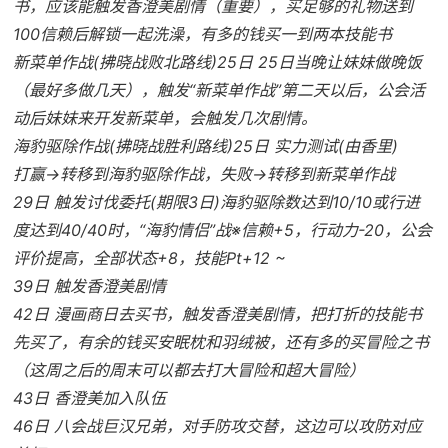
书，应该能触发香澄美剧情（重要），买足够的礼物送到
100信赖后解锁一起洗澡，有多的钱买一到两本技能书
新菜单作战(拂晓战败北路线)25日 25日当晚让妹妹做晚饭
（最好多做几天），触发“新菜单作战”第二天以后，公会活
动后妹妹来开发新菜单，会触发几次剧情。
海豹驱除作战(拂晓战胜利路线)25日 实力测试(由香里)
打赢→转移到海豹驱除作战，失败→转移到新菜单作战
29日 触发讨伐委托(期限3日)海豹驱除数达到10/10或行进
度达到40/40时，“海豹情侣”战※信赖+5，行动力-20，公会
评价提高，全部状态+8，技能Pt+12 ~
39日 触发香澄美剧情
42日 漫画商日去买书，触发香澄美剧情，把打折的技能书
先买了，有余的钱买安眠枕和羽绒被，还有多的买冒险之书
（这周之后的周末可以都去打大冒险和超大冒险）
43日 香澄美加入队伍
46日 八会战巨汉兄弟，对手防攻交替，这边可以攻防对应