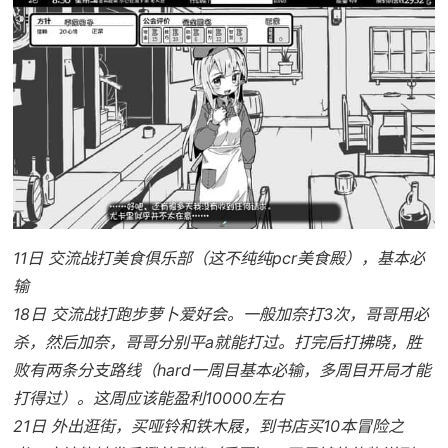
11日 交流战打美食俱乐部（这不纯纯pcr美食殿），基本必
输
18日 交流战打跑步萝卜爱好会。一般加奈打3次，哥哥用必
杀，然后加奈，哥哥分别平a就能打过。打完后打拂晓，胜
败有两条分支路线（hard一周目基本必输，多周目开局才能
打得过）。这周应该能盈利10000左右
21日 外出逛街，买哑铃和铁木屐，到书店买10本冒险之