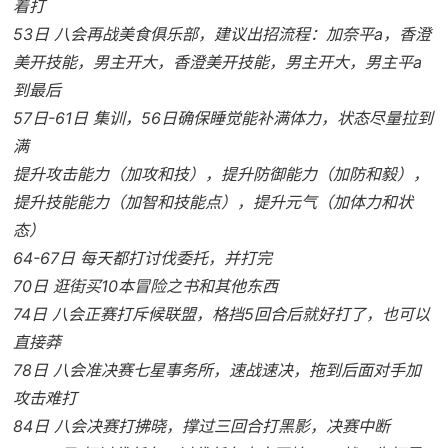
着打
53日 八会再战美食俱乐部，建议出招流程：加奈平a，香澄
美开技能，男主开大，香澄美开技能，男主开大，男主平a
到最后
57日-61日 集训，56日确保睡觉能补满体力，状态尽量拉到
满
提升攻击能力（加攻和技），提升防御能力（加防和毅），
提升技能能力（加智和技能点），提升元气（加体力和状
态）
64-67日 每天都打讨伐委托，并打完
70日 逛街买10本冒险之书和其他东西
74日 八会正赛打斥候联盟，格挡5回合后就好打了，也可以
直接莽
78日 八会准决赛七星事务所，速战速决，拖到后面对手加
攻击难打
84日 八会决赛打拂晓，撑过三回合打黑影，决赛中断