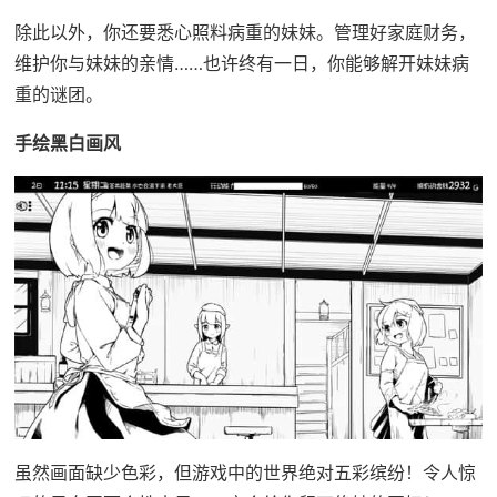
除此以外，你还要悉心照料病重的妹妹。管理好家庭财务，
维护你与妹妹的亲情……也许终有一日，你能够解开妹妹病
重的谜团。
手绘黑白画风
虽然画面缺少色彩，但游戏中的世界绝对五彩缤纷！令人惊