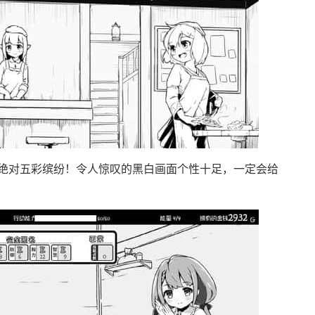
绝对五彩缤纷！令人惊叹的黑白画面个性十足，一定会给