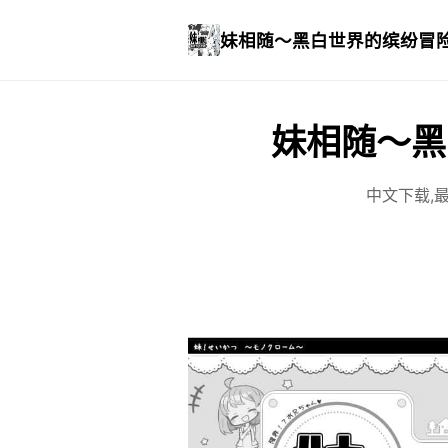
妹相随～黑白世界的缤纷冒
妹相随～黑
中文下载,