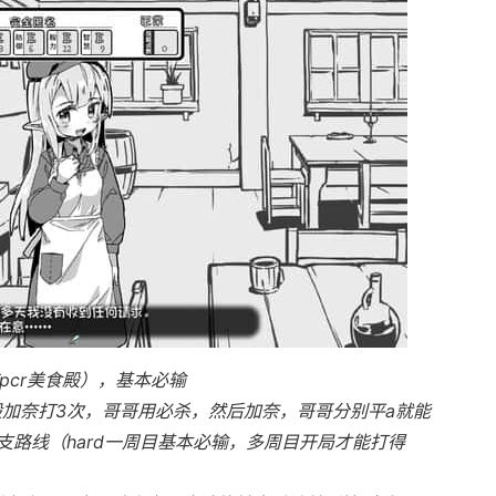
pcr美食殿），基本必输
般加奈打3次，哥哥用必杀，然后加奈，哥哥分别平a就能
路线（hard一周目基本必输，多周目开局才能打得