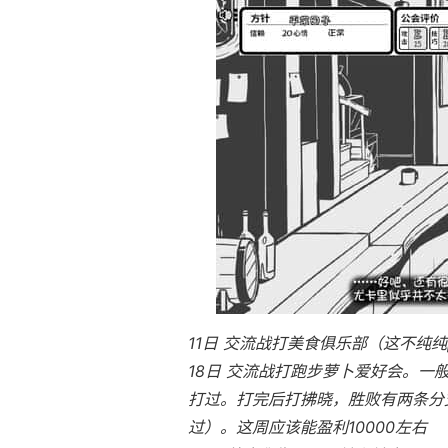
11日 交流战打美食俱乐部（这不纯纯
18日 交流战打跑步萝卜爱好会。一
打过。打完后打拂晓，胜败有两条分支
过）。这周应该能盈利10000左右