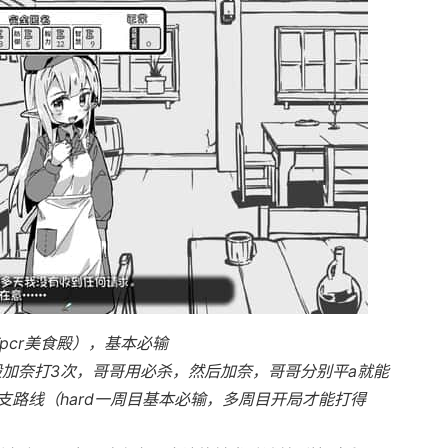
pcr美食殿），基本必输
般加奈打3次，哥哥用必杀，然后加奈，哥哥分别平a就能
路线（hard一周目基本必输，多周目开局才能打得