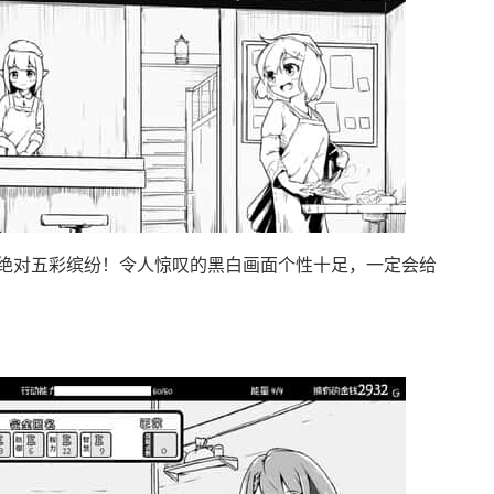
绝对五彩缤纷！令人惊叹的黑白画面个性十足，一定会给