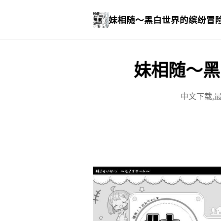
妹相随～黑白世界的缤纷冒
妹相随～黑
中文下载,