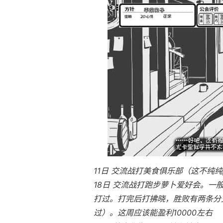
11日 交流战打美食俱乐部（这不纯纯
18日 交流战打跑步萝卜爱好会。一
打过。打完后打拂晓，胜败有两条分支
过）。这周应该能盈利10000左右