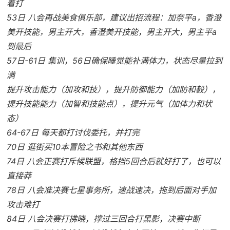
着打
53日 八会再战美食俱乐部，建议出招流程：加奈平a，香澄
美开技能，男主开大，香澄美开技能，男主开大，男主平a
到最后
57日-61日 集训，56日确保睡觉能补满体力，状态尽量拉到
满
提升攻击能力（加攻和技），提升防御能力（加防和毅），
提升技能能力（加智和技能点），提升元气（加体力和状
态）
64-67日 每天都打讨伐委托，并打完
70日 逛街买10本冒险之书和其他东西
74日 八会正赛打斥候联盟，格挡5回合后就好打了，也可以
直接莽
78日 八会准决赛七星事务所，速战速决，拖到后面对手加
攻击难打
84日 八会决赛打拂晓，撑过三回合打黑影，决赛中断