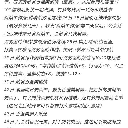
书，应该能触发香澄美剧情（重要），买足够的礼物送到
100信赖后解锁一起洗澡，有多的钱买一到两本技能书
新菜单作战(拂晓战败北路线)25日 25日当晚让妹妹做晚饭
（最好多做几天），触发“新菜单作战”第二天以后，公会活
动后妹妹来开发新菜单，会触发几次剧情。
海豹驱除作战(拂晓战胜利路线)25日 实力测试(由香里)
打赢→转移到海豹驱除作战，失败→转移到新菜单作战
29日 触发讨伐委托(期限3日)海豹驱除数达到10/10或行进
度达到40/40时，“海豹情侣”战※信赖+5，行动力-20，公会
评价提高，全部状态+8，技能Pt+12 ~
39日 触发香澄美剧情
42日 漫画商日去买书，触发香澄美剧情，把打折的技能书
先买了，有余的钱买安眠枕和羽绒被，还有多的买冒险之书
（这周之后的周末可以都去打大冒险和超大冒险）
43日 香澄美加入队伍
46日 八会战巨汉兄弟，对手防攻交替，这边可以攻防对应