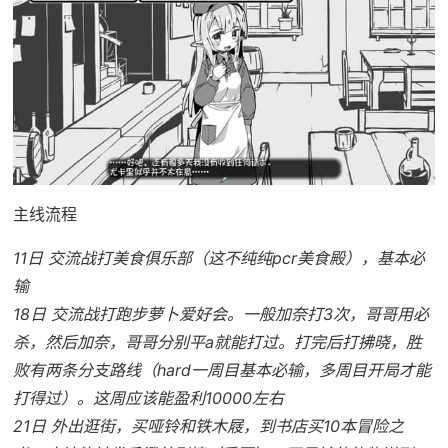
主线流程
11日 交流战打美食俱乐部（这不纯纯pcr美食殿），基本必
输
18日 交流战打跑步萝卜爱好会。一般加奈打3次，哥哥用必
杀，然后加奈，哥哥分别平a就能打过。打完后打拂晓，胜
败有两条分支路线（hard一周目基本必输，多周目开局才能
打得过）。这周应该能盈利10000左右
21日 外出逛街，买哑铃和铁木屐，到书店买10本冒险之