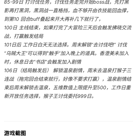
85-99日 打讨伐任务，讨伐任务走完开始boss战，先打黑
影再打黑洞，黑洞战一直格挡，血不够开由衣技能回血撑，
到第10 回合buff叠起来开大再补几下就行了，
100日 主线结束，如果打完了大冒险三天后会触发拂晓交流
战，打赢触发结局
101日后 工作日白天无法选择。周末解锁“去讨伐吧!” 讨伐
“乌贼大王”可以得到“触手”加入晚上的道具。香澄美未加入
时，休息日去“书店”会触发加入剧情
106日（结局触发后） 解锁温泉剧情，周末去温泉打猴子三
连战（拖完回合结束就行，好像不要求打赢），温泉剧情结
束后周末解锁去温泉，五维数值上限提升至500，工作日重
新开放任务选择，猴子王讨伐委托999日。
游戏截图