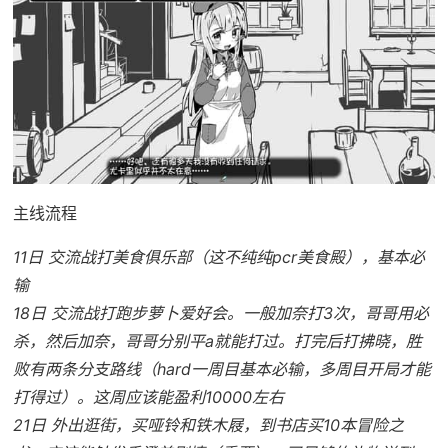
主线流程
11日 交流战打美食俱乐部（这不纯纯pcr美食殿），基本必
输
18日 交流战打跑步萝卜爱好会。一般加奈打3次，哥哥用必
杀，然后加奈，哥哥分别平a就能打过。打完后打拂晓，胜
败有两条分支路线（hard一周目基本必输，多周目开局才能
打得过）。这周应该能盈利10000左右
21日 外出逛街，买哑铃和铁木屐，到书店买10本冒险之