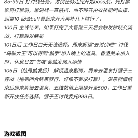
85-99日 打讨伐任务，讨伐任务走完开始boss战，先打黑
影再打黑洞，黑洞战一直格挡，血不够开由衣技能回血撑，
到第10 回合buff叠起来开大再补几下就行了，
100日 主线结束，如果打完了大冒险三天后会触发拂晓交流
战，打赢触发结局
101日后 工作日白天无法选择。周末解锁“去讨伐吧!” 讨伐
“乌贼大王”可以得到“触手”加入晚上的道具。香澄美未加入
时，休息日去“书店”会触发加入剧情
106日（结局触发后） 解锁温泉剧情，周末去温泉打猴子三
连战（拖完回合结束就行，好像不要求打赢），温泉剧情结
束后周末解锁去温泉，五维数值上限提升至500，工作日重
新开放任务选择，猴子王讨伐委托999日。
游戏截图