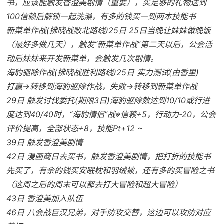
书，应该能触发香澄美剧情（重要），买足够的礼物送到
100信赖后解锁一起洗澡，有多的钱买一到两本技能书
新菜单作战(拂晓战败北路线)25日 25日当晚让妹妹做晚饭
（最好多做几天），触发“新菜单作战”第二天以后，公会活
动后妹妹来开发新菜单，会触发几次剧情。
海豹驱除作战(拂晓战胜利路线)25日 实力测试(由香里)
打赢→转移到海豹驱除作战，失败→转移到新菜单作战
29日 触发讨伐委托(期限3日)海豹驱除数达到10/10或行进
度达到40/40时，“海豹情侣”战※信赖+5，行动力-20，公会
评价提高，全部状态+8，技能Pt+12 ~
39日 触发香澄美剧情
42日 漫画商日去买书，触发香澄美剧情，把打折的技能书
先买了，有余的钱买安眠枕和羽绒被，还有多的买冒险之书
（这周之后的周末可以都去打大冒险和超大冒险）
43日 香澄美加入队伍
46日 八会战巨汉兄弟，对手防攻交替，这边可以攻防对应