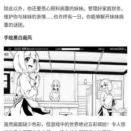
除此以外，你还要悉心照料病重的妹妹。管理好家庭财务，
维护你与妹妹的亲情……也许终有一日，你能够解开妹妹病
重的谜团。
手绘黑白画风
虽然画面缺少色彩，但游戏中的世界绝对五彩缤纷！令人惊