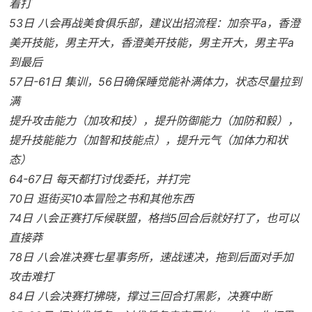
着打
53日 八会再战美食俱乐部，建议出招流程：加奈平a，香澄
美开技能，男主开大，香澄美开技能，男主开大，男主平a
到最后
57日-61日 集训，56日确保睡觉能补满体力，状态尽量拉到
满
提升攻击能力（加攻和技），提升防御能力（加防和毅），
提升技能能力（加智和技能点），提升元气（加体力和状
态）
64-67日 每天都打讨伐委托，并打完
70日 逛街买10本冒险之书和其他东西
74日 八会正赛打斥候联盟，格挡5回合后就好打了，也可以
直接莽
78日 八会准决赛七星事务所，速战速决，拖到后面对手加
攻击难打
84日 八会决赛打拂晓，撑过三回合打黑影，决赛中断