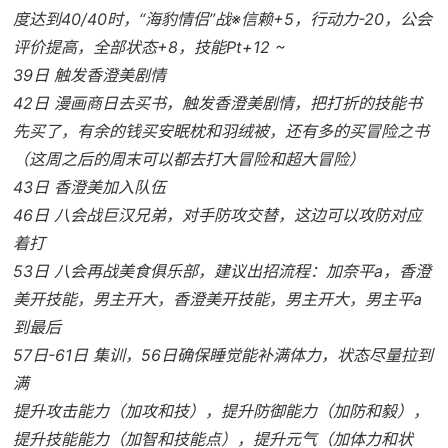
度达到40/40时，“海豹情侣”战※信赖+5，行动力-20，公会
评价提高，全部状态+8，技能Pt+12 ~
39日 触发香澄美剧情
42日 漫画商日去买书，触发香澄美剧情，把打折的技能书
先买了，有余的钱买安眠枕和羽绒被，还有多的买冒险之书
（这周之后的周末可以都去打大冒险和超大冒险）
43日 香澄美加入队伍
46日 八会战巨汉兄弟，对手防攻交替，这边可以攻防对应
着打
53日 八会再战美食俱乐部，建议出招流程：加奈平a，香澄
美开技能，男主开大，香澄美开技能，男主开大，男主平a
到最后
57日-61日 集训，56日确保睡觉能补满体力，状态尽量拉到
满
提升攻击能力（加攻和技），提升防御能力（加防和毅），
提升技能能力（加智和技能点），提升元气（加体力和状