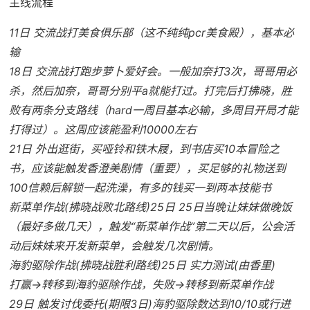
主线流程
11日 交流战打美食俱乐部（这不纯纯pcr美食殿），基本必
输
18日 交流战打跑步萝卜爱好会。一般加奈打3次，哥哥用必
杀，然后加奈，哥哥分别平a就能打过。打完后打拂晓，胜
败有两条分支路线（hard一周目基本必输，多周目开局才能
打得过）。这周应该能盈利10000左右
21日 外出逛街，买哑铃和铁木屐，到书店买10本冒险之
书，应该能触发香澄美剧情（重要），买足够的礼物送到
100信赖后解锁一起洗澡，有多的钱买一到两本技能书
新菜单作战(拂晓战败北路线)25日 25日当晚让妹妹做晚饭
（最好多做几天），触发“新菜单作战”第二天以后，公会活
动后妹妹来开发新菜单，会触发几次剧情。
海豹驱除作战(拂晓战胜利路线)25日 实力测试(由香里)
打赢→转移到海豹驱除作战，失败→转移到新菜单作战
29日 触发讨伐委托(期限3日)海豹驱除数达到10/10或行进