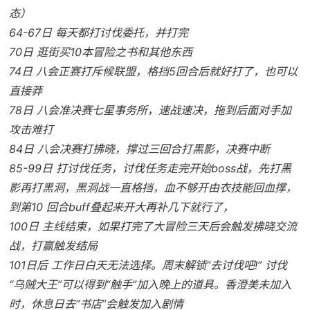
态）
64-67日 每天都打讨伐委托，并打完
70日 逛街买10本冒险之书和其他东西
74日 八会正赛打斥候联盟，格挡5回合后就好打了，也可以
直接莽
78日 八会准决赛七星事务所，速战速决，拖到后面对手加
攻击难打
84日 八会决赛打拂晓，撑过三回合打黑影，决赛中断
85-99日 打讨伐任务，讨伐任务走完开始boss战，先打黑
影再打黑洞，黑洞战一直格挡，血不够开由衣技能回血撑，
到第10 回合buff叠起来开大再补几下就行了，
100日 主线结束，如果打完了大冒险三天后会触发拂晓交流
战，打赢触发结局
101日后 工作日白天无法选择。周末解锁“去讨伐吧!” 讨伐
“乌贼大王”可以得到“触手”加入晚上的道具。香澄美未加入
时，休息日去“书店”会触发加入剧情