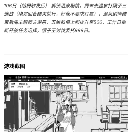
106日（结局触发后） 解锁温泉剧情，周末去温泉打猴子三
连战（拖完回合结束就行，好像不要求打赢），温泉剧情结
束后周末解锁去温泉，五维数值上限提升至500，工作日重
新开放任务选择，猴子王讨伐委托999日。
游戏截图