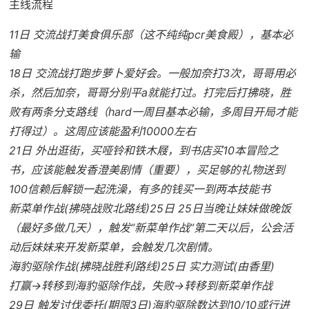
主线流程
11日 交流战打美食俱乐部（这不纯纯pcr美食殿），基本必
输
18日 交流战打跑步萝卜爱好会。一般加奈打3次，哥哥用必
杀，然后加奈，哥哥分别平a就能打过。打完后打拂晓，胜
败有两条分支路线（hard一周目基本必输，多周目开局才能
打得过）。这周应该能盈利10000左右
21日 外出逛街，买哑铃和铁木屐，到书店买10本冒险之
书，应该能触发香澄美剧情（重要），买足够的礼物送到
100信赖后解锁一起洗澡，有多的钱买一到两本技能书
新菜单作战(拂晓战败北路线)25日 25日当晚让妹妹做晚饭
（最好多做几天），触发“新菜单作战”第二天以后，公会活
动后妹妹来开发新菜单，会触发几次剧情。
海豹驱除作战(拂晓战胜利路线)25日 实力测试(由香里)
打赢→转移到海豹驱除作战，失败→转移到新菜单作战
29日 触发讨伐委托(期限3日)海豹驱除数达到10/10或行进