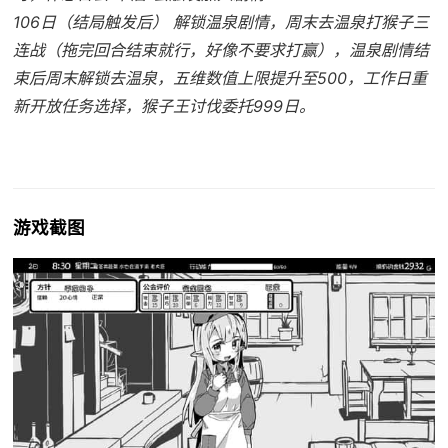
106日（结局触发后） 解锁温泉剧情，周末去温泉打猴子三
连战（拖完回合结束就行，好像不要求打赢），温泉剧情结
束后周末解锁去温泉，五维数值上限提升至500，工作日重
新开放任务选择，猴子王讨伐委托999日。
游戏截图