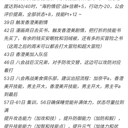
度达到40/40时，“海豹情侣”战※信赖+5，行动力-20，公会
评价提高，全部状态+8，技能Pt+12 ~
39日 触发香澄美剧情
42日 漫画商日去买书，触发香澄美剧情，把打折的技能书
先买了，有余的钱买安眠枕和羽绒被，还有多的买冒险之书
（这周之后的周末可以都去打大冒险和超大冒险）
43日 香澄美加入队伍
46日 八会战巨汉兄弟，对手防攻交替，这边可以攻防对应
着打
53日 八会再战美食俱乐部，建议出招流程：加奈平a，香澄
美开技能，男主开大，香澄美开技能，男主开大，男主平a
到最后
57日-61日 集训，56日确保睡觉能补满体力，状态尽量拉到
满
提升攻击能力（加攻和技），提升防御能力（加防和毅），
提升技能能力（加智和技能点），提升元气（加体力和状