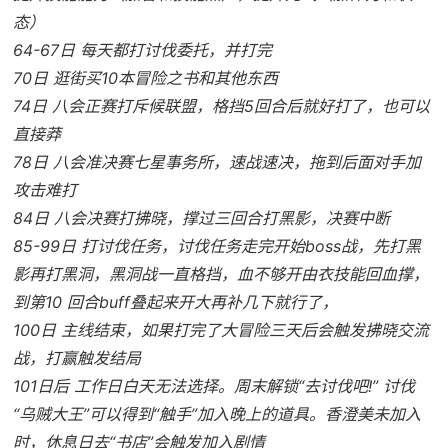
态）
64-67日 每天都打讨伐委托，并打完
70日 逛街买10本冒险之书和其他东西
74日 八会正赛打斥候联盟，格挡5回合后就好打了，也可以
直接莽
78日 八会准决赛七星事务所，速战速决，拖到后面对手加
攻击难打
84日 八会决赛打拂晓，撑过三回合打黑影，决赛中断
85-99日 打讨伐任务，讨伐任务走完开始boss战，先打黑
影再打黑洞，黑洞战一直格挡，血不够开由衣技能回血撑，
到第10 回合buff叠起来开大再补几下就行了，
100日 主线结束，如果打完了大冒险三天后会触发拂晓交流
战，打赢触发结局
101日后 工作日白天无法选择。周末解锁“去讨伐吧!” 讨伐
“乌贼大王”可以得到“触手”加入晚上的道具。香澄美未加入
时，休息日去“书店”会触发加入剧情