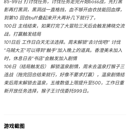
85-99日 打讨伐任务，讨伐任务走完开始boss战，先打黑
影再打黑洞，黑洞战一直格挡，血不够开由衣技能回血撑，
到第10 回合buff叠起来开大再补几下就行了，
100日 主线结束，如果打完了大冒险三天后会触发拂晓交流
战，打赢触发结局
101日后 工作日白天无法选择。周末解锁“去讨伐吧!” 讨伐
“乌贼大王”可以得到“触手”加入晚上的道具。香澄美未加入
时，休息日去“书店”会触发加入剧情
106日（结局触发后） 解锁温泉剧情，周末去温泉打猴子三
连战（拖完回合结束就行，好像不要求打赢），温泉剧情结
束后周末解锁去温泉，五维数值上限提升至500，工作日重
新开放任务选择，猴子王讨伐委托999日。
游戏截图