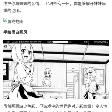
维护你与妹妹的亲情……也许终有一日，你能够解开妹妹病
重的谜团。
手绘黑白画风
虽然画面缺少色彩，但游戏中的世界绝对五彩缤纷！令人惊