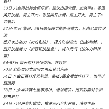
着打
53日 八会再战美食俱乐部，建议出招流程：加奈平a，香澄
美开技能，男主开大，香澄美开技能，男主开大，男主平a
到最后
57日-61日 集训，56日确保睡觉能补满体力，状态尽量拉到
满
提升攻击能力（加攻和技），提升防御能力（加防和毅），
提升技能能力（加智和技能点），提升元气（加体力和状
态）
64-67日 每天都打讨伐委托，并打完
70日 逛街买10本冒险之书和其他东西
74日 八会正赛打斥候联盟，格挡5回合后就好打了，也可以
直接莽
78日 八会准决赛七星事务所，速战速决，拖到后面对手加
攻击难打
84日 八会决赛打拂晓，撑过三回合打黑影，决赛中断