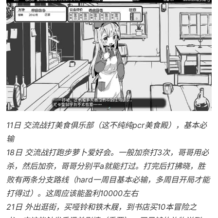
11日 交流战打美食俱乐部（这不纯纯pcr美食殿），基本必
输
18日 交流战打跑步萝卜爱好会。一般加奈打3次，哥哥用必
杀，然后加奈，哥哥分别平a就能打过。打完后打拂晓，胜
败有两条分支路线（hard一周目基本必输，多周目开局才能
打得过）。这周应该能盈利10000左右
21日 外出逛街，买哑铃和铁木屐，到书店买10本冒险之