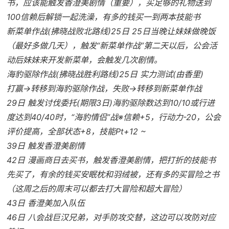
书，应该能触发香澄美剧情（重要），买足够的礼物送到
100信赖后解锁一起洗澡，有多的钱买一到两本技能书
新菜单作战(拂晓战败北路线)25日 25日当晚让妹妹做晚饭
（最好多做几天），触发“新菜单作战”第二天以后，公会活
动后妹妹来开发新菜单，会触发几次剧情。
海豹驱除作战(拂晓战胜利路线)25日 实力测试(由香里)
打赢→转移到海豹驱除作战，失败→转移到新菜单作战
29日 触发讨伐委托(期限3日)海豹驱除数达到10/10或行进
度达到40/40时，“海豹情侣”战※信赖+5，行动力-20，公会
评价提高，全部状态+8，技能Pt+12 ~
39日 触发香澄美剧情
42日 漫画商日去买书，触发香澄美剧情，把打折的技能书
先买了，有余的钱买安眠枕和羽绒被，还有多的买冒险之书
（这周之后的周末可以都去打大冒险和超大冒险）
43日 香澄美加入队伍
46日 八会战巨汉兄弟，对手防攻交替，这边可以攻防对应