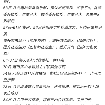
着打
53日 八会再战美食俱乐部，建议出招流程：加奈平a，香澄
美开技能，男主开大，香澄美开技能，男主开大，男主平a
到最后
57日-61日 集训，56日确保睡觉能补满体力，状态尽量拉到
满
提升攻击能力（加攻和技），提升防御能力（加防和毅），
提升技能能力（加智和技能点），提升元气（加体力和状
态）
64-67日 每天都打讨伐委托，并打完
70日 逛街买10本冒险之书和其他东西
74日 八会正赛打斥候联盟，格挡5回合后就好打了，也可以
直接莽
78日 八会准决赛七星事务所，速战速决，拖到后面对手加
攻击难打
84日 八会决赛打拂晓，撑过三回合打黑影，决赛中断