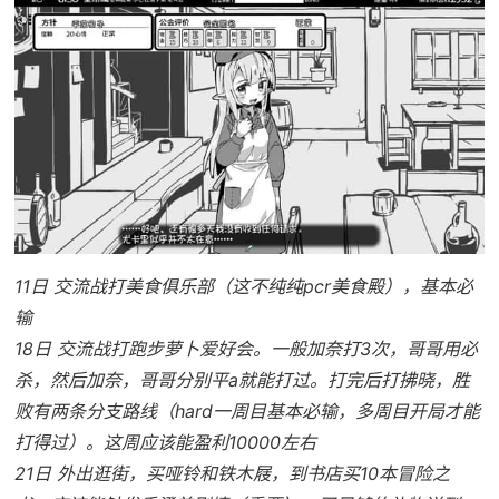
11日 交流战打美食俱乐部（这不纯纯pcr美食殿），基本必
输
18日 交流战打跑步萝卜爱好会。一般加奈打3次，哥哥用必
杀，然后加奈，哥哥分别平a就能打过。打完后打拂晓，胜
败有两条分支路线（hard一周目基本必输，多周目开局才能
打得过）。这周应该能盈利10000左右
21日 外出逛街，买哑铃和铁木屐，到书店买10本冒险之