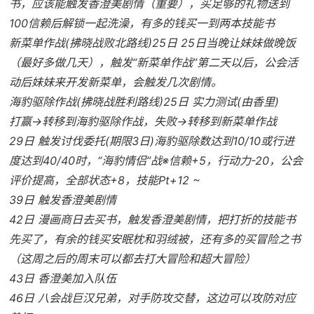
书，应该能触发香澄美剧情（重要），买足够的礼物送到
100信赖后解锁一起洗澡，有多的钱买一到两本技能书
新菜单作战(拂晓战败北路线)25日 25日当晚让妹妹做晚饭
（最好多做几天），触发“新菜单作战”第二天以后，公会活
动后妹妹来开发新菜单，会触发几次剧情。
海豹驱除作战(拂晓战胜利路线)25日 实力测试(由香里)
打赢→转移到海豹驱除作战，失败→转移到新菜单作战
29日 触发讨伐委托(期限3日)海豹驱除数达到10/10或行进
度达到40/40时，“海豹情侣”战※信赖+5，行动力-20，公会
评价提高，全部状态+8，技能Pt+12 ~
39日 触发香澄美剧情
42日 漫画商日去买书，触发香澄美剧情，把打折的技能书
先买了，有余的钱买安眠枕和羽绒被，还有多的买冒险之书
（这周之后的周末可以都去打大冒险和超大冒险）
43日 香澄美加入队伍
46日 八会战巨汉兄弟，对手防攻交替，这边可以攻防对应