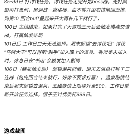
85-99日 打讨伐任务，讨伐任务走完开始boss战，先打黑
影再打黑洞，黑洞战一直格挡，血不够开由衣技能回血撑，
到第10 回合buff叠起来开大再补几下就行了，
100日 主线结束，如果打完了大冒险三天后会触发拂晓交流
战，打赢触发结局
101日后 工作日白天无法选择。周末解锁“去讨伐吧!” 讨伐
“乌贼大王”可以得到“触手”加入晚上的道具。香澄美未加入
时，休息日去“书店”会触发加入剧情
106日（结局触发后） 解锁温泉剧情，周末去温泉打猴子三
连战（拖完回合结束就行，好像不要求打赢），温泉剧情结
束后周末解锁去温泉，五维数值上限提升至500，工作日重
新开放任务选择，猴子王讨伐委托999日。
游戏截图