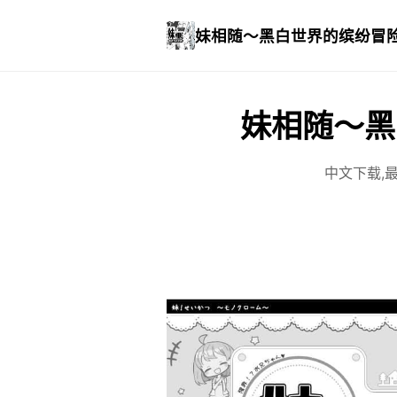
妹相随～黑白世界的缤纷冒
妹相随～黑
中文下载,