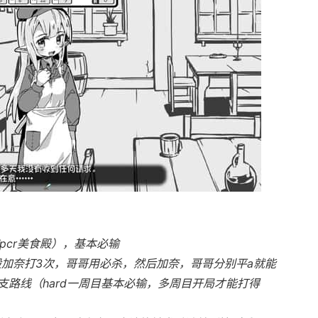
pcr美食殿），基本必输
般加奈打3次，哥哥用必杀，然后加奈，哥哥分别平a就能
路线（hard一周目基本必输，多周目开局才能打得