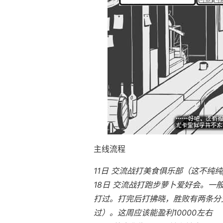
主线流程
11日 交流战打美食俱乐部（这不纯纯
18日 交流战打跑步萝卜爱好会。一
打过。打完后打拂晓，胜败有两条分支
过）。这周应该能盈利10000左右