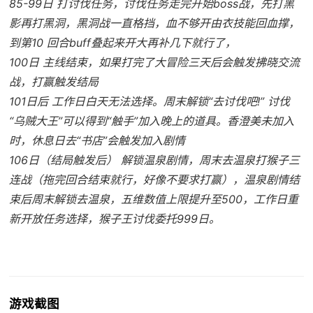
85-99日 打讨伐任务，讨伐任务走完开始boss战，先打黑
影再打黑洞，黑洞战一直格挡，血不够开由衣技能回血撑，
到第10 回合buff叠起来开大再补几下就行了，
100日 主线结束，如果打完了大冒险三天后会触发拂晓交流
战，打赢触发结局
101日后 工作日白天无法选择。周末解锁“去讨伐吧!” 讨伐
“乌贼大王”可以得到“触手”加入晚上的道具。香澄美未加入
时，休息日去“书店”会触发加入剧情
106日（结局触发后） 解锁温泉剧情，周末去温泉打猴子三
连战（拖完回合结束就行，好像不要求打赢），温泉剧情结
束后周末解锁去温泉，五维数值上限提升至500，工作日重
新开放任务选择，猴子王讨伐委托999日。
游戏截图