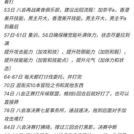
着打
53日 八会再战美食俱乐部，建议出招流程：加奈平a，香澄
美开技能，男主开大，香澄美开技能，男主开大，男主平a
到最后
57日-61日 集训，56日确保睡觉能补满体力，状态尽量拉到
满
提升攻击能力（加攻和技），提升防御能力（加防和毅），
提升技能能力（加智和技能点），提升元气（加体力和状
态）
64-67日 每天都打讨伐委托，并打完
70日 逛街买10本冒险之书和其他东西
74日 八会正赛打斥候联盟，格挡5回合后就好打了，也可以
直接莽
78日 八会准决赛七星事务所，速战速决，拖到后面对手加
攻击难打
84日 八会决赛打拂晓，撑过三回合打黑影，决赛中断