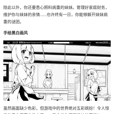
除此以外，你还要悉心照料病重的妹妹。管理好家庭财务，
维护你与妹妹的亲情……也许终有一日，你能够解开妹妹病
重的谜团。
手绘黑白画风
虽然画面缺少色彩，但游戏中的世界绝对五彩缤纷！令人惊