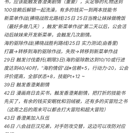
书，应该能触发香澄美剧情（重要），买足够的礼物送到
100信赖后解锁一起洗澡，有多的钱买一到两本技能书
新菜单作战(拂晓战败北路线)25日 25日当晚让妹妹做晚饭
（最好多做几天），触发“新菜单作战”第二天以后，公会活
动后妹妹来开发新菜单，会触发几次剧情。
海豹驱除作战(拂晓战胜利路线)25日 实力测试(由香里)
打赢→转移到海豹驱除作战，失败→转移到新菜单作战
29日 触发讨伐委托(期限3日)海豹驱除数达到10/10或行进
度达到40/40时，“海豹情侣”战※信赖+5，行动力-20，公会
评价提高，全部状态+8，技能Pt+12 ~
39日 触发香澄美剧情
42日 漫画商日去买书，触发香澄美剧情，把打折的技能书
先买了，有余的钱买安眠枕和羽绒被，还有多的买冒险之书
（这周之后的周末可以都去打大冒险和超大冒险）
43日 香澄美加入队伍
46日 八会战巨汉兄弟，对手防攻交替，这边可以攻防对应